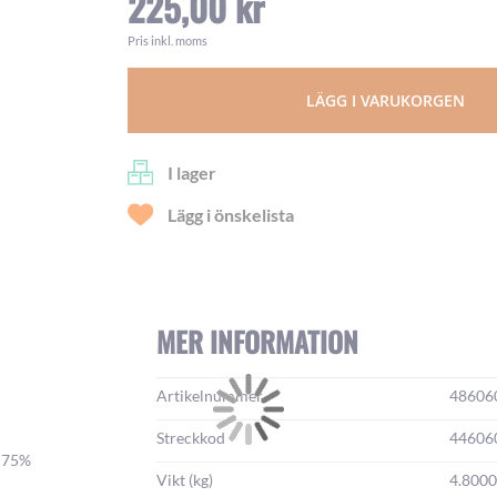
225,00 kr
Pris inkl. moms
LÄGG I VARUKORGEN
I lager
Lägg i önskelista
MER INFORMATION
Mer
Artikelnummer
48606
information:
Streckkod
44606
l 75%
Vikt (kg)
4.800