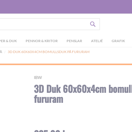
SÖK
ER & DUK
PENNOR & KRITOR
PENSLAR
ATELJÉ
GRAFIK
Å
3D DUK 60X60X4CM BOMULLSDUK PÅ FURURAM
IBW
3D Duk 60x60x4cm bomull
fururam