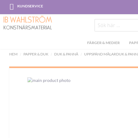
Skip
KUNDSERVICE
to
Content
Sök
FÄRGER & MEDIER
PAPP
HEM
PAPPER & DUK
DUK & PANNÅ
UPPSPÄND MÅLARDUK & PANN
Skip
to
the
end
of
the
images
gallery