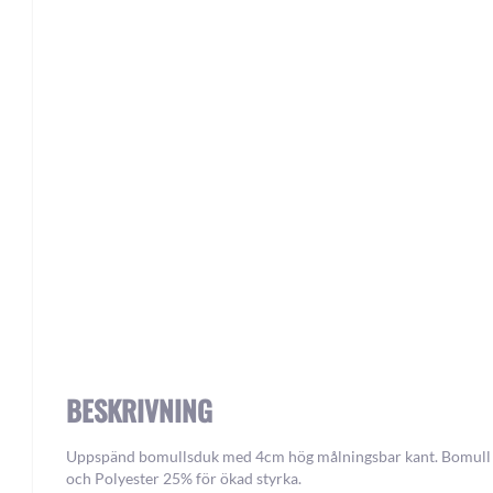
Skip
to
the
beginning
of
the
images
gallery
BESKRIVNING
Uppspänd bomullsduk med 4cm hög målningsbar kant. Bomul
och Polyester 25% för ökad styrka.