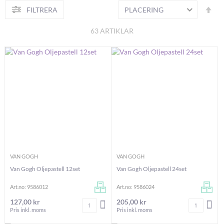
Fa
FILTRERA
S
or
63
ARTIKLAR
VAN GOGH
VAN GOGH
Van Gogh Oljepastell 12set
Van Gogh Oljepastell 24set
Art.no: 9586012
Art.no: 9586024
127,00 kr
205,00 kr
Antal
Antal
LÄGG I VARUKORGEN
LÄG
Pris inkl. moms
Pris inkl. moms