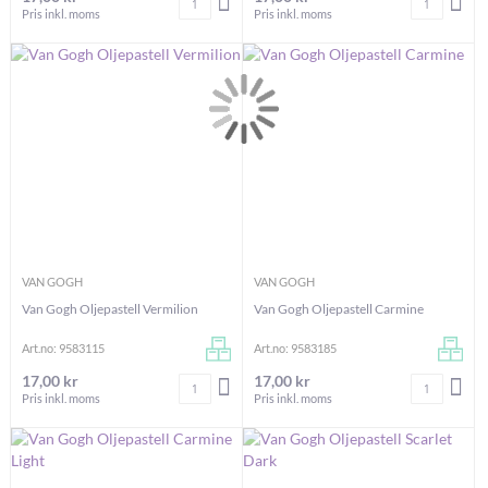
LÄGG I VARUKORGEN
LÄG
Pris inkl. moms
Pris inkl. moms
VAN GOGH
VAN GOGH
Van Gogh Oljepastell Vermilion
Van Gogh Oljepastell Carmine
Art.no: 9583115
Art.no: 9583185
17,00 kr
17,00 kr
Antal
Antal
LÄGG I VARUKORGEN
LÄG
Pris inkl. moms
Pris inkl. moms