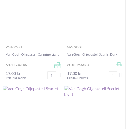
VAN GOGH
VAN GOGH
Van Gogh Oljepastell Carmine Light
Van Gogh Oljepastell Scarlet Dark
Art.no: 9583187
Art.no: 9583345
17,00 kr
17,00 kr
Antal
Antal
LÄGG I VARUKORGEN
LÄG
Pris inkl. moms
Pris inkl. moms