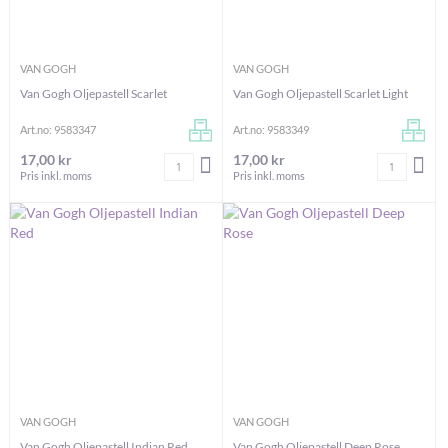
VAN GOGH
VAN GOGH
Van Gogh Oljepastell Scarlet
Van Gogh Oljepastell Scarlet Light
Art.no: 9583347
Art.no: 9583349
17,00 kr
17,00 kr
Antal
Antal
LÄGG I VARUKORGEN
LÄG
Pris inkl. moms
Pris inkl. moms
VAN GOGH
VAN GOGH
Van Gogh Oljepastell Indian Red
Van Gogh Oljepastell Deep Rose