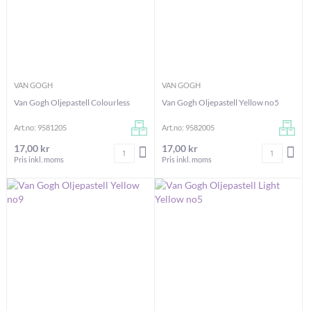
VAN GOGH
VAN GOGH
Van Gogh Oljepastell Colourless
Van Gogh Oljepastell Yellow no5
Art.no: 9581205
Art.no: 9582005
17,00 kr
17,00 kr
Antal
Antal
LÄGG I VARUKORGEN
LÄG
Pris inkl. moms
Pris inkl. moms