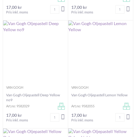
17,00 kr
17,00 kr
Antal
Antal
LÄGG I VARUKORGEN
LÄG
Pris inkl. moms
Pris inkl. moms
VAN GOGH
VAN GOGH
Van Gogh Oljepastell Deep Yellow
Van Gogh Oljepastell Lemon Yellow
no9
Art.no: 9582029
Art.no: 9582055
17,00 kr
17,00 kr
Antal
Antal
LÄGG I VARUKORGEN
LÄG
Pris inkl. moms
Pris inkl. moms