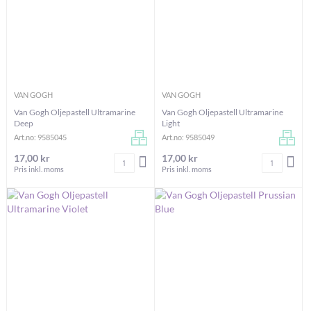
VAN GOGH
VAN GOGH
Van Gogh Oljepastell Ultramarine
Van Gogh Oljepastell Ultramarine
Deep
Light
Art.no: 9585045
Art.no: 9585049
17,00 kr
17,00 kr
Antal
Antal
LÄGG I VARUKORGEN
LÄG
Pris inkl. moms
Pris inkl. moms