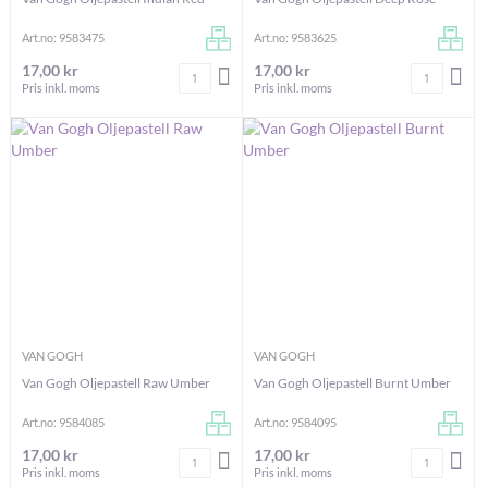
Art.no: 9583475
Art.no: 9583625
17,00 kr
17,00 kr
Antal
Antal
LÄGG I VARUKORGEN
LÄG
Pris inkl. moms
Pris inkl. moms
VAN GOGH
VAN GOGH
Van Gogh Oljepastell Raw Umber
Van Gogh Oljepastell Burnt Umber
Art.no: 9584085
Art.no: 9584095
17,00 kr
17,00 kr
Antal
Antal
LÄGG I VARUKORGEN
LÄG
Pris inkl. moms
Pris inkl. moms