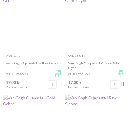
VAN GOGH
VAN GOGH
Van Gogh Oljepastell Yellow Ochre
Van Gogh Oljepastell Yellow Ochre
Light
Art.no: 9582275
Art.no: 9582277
17,00 kr
17,00 kr
Antal
Antal
LÄGG I VARUKORGEN
LÄG
Pris inkl. moms
Pris inkl. moms