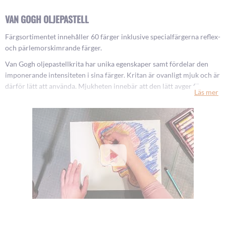
VAN GOGH OLJEPASTELL
Färgsortimentet innehåller 60 färger inklusive specialfärgerna reflex-
och pärlemorskimrande färger.
Van Gogh oljepastellkrita har unika egenskaper samt fördelar den
imponerande intensiteten i sina färger. Kritan är ovanligt mjuk och är
därför lätt att använda. Mjukheten innebär att den lätt avger färg.
Läs mer
Man kan arbeta på många olika underlag, förutom papper och
kartong, passar även för trä och lergods. Tack vare den fina
fästförmågan på underlaget, är arbeten med Van Gogh oljepastell inte
lika ömtåliga och därför är den lika lämplig för inom- som för
utomhusbruk.
Fler
oljepastellkritor
hittar du här. Vi erbjuder ett brett sortiment av
oljepastellkritor i mängder av kulörer och från flera ledande
varumärken.