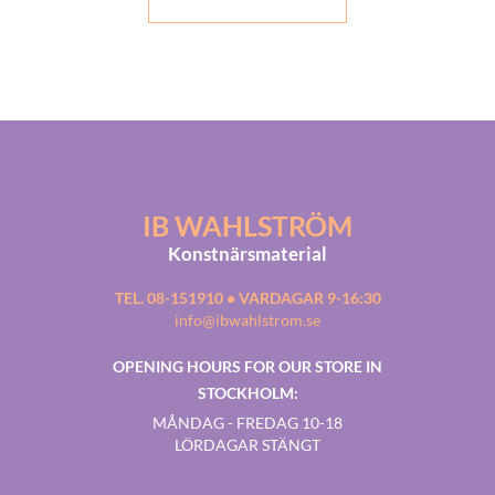
IB WAHLSTRÖM
Konstnärsmaterial
TEL. 08-151910 • VARDAGAR 9-16:30
info@ibwahlstrom.se
OPENING HOURS FOR OUR STORE IN
STOCKHOLM:
MÅNDAG - FREDAG 10-18
LÖRDAGAR STÄNGT