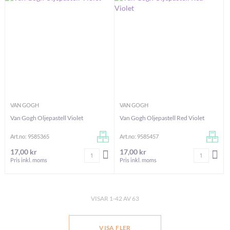
VAN GOGH
VAN GOGH
Van Gogh Oljepastell Violet
Van Gogh Oljepastell Red Violet
Art.no: 9585365
Art.no: 9585457
17,00 kr
17,00 kr
Antal
Antal
LÄGG I VARUKORGEN
LÄG
Pris inkl. moms
Pris inkl. moms
VISAR
1
-
42
AV
63
VISA FLER