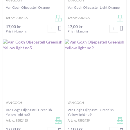
VAN GOGH
VAN GOGH
Van Gogh Oljepastell Orange
Van Gogh Oljepastell Light Orange
Art.no: 9582355
Art.no: 9582365
17,00 kr
17,00 kr
Antal
Antal
LÄGG I VARUKORGEN
LÄG
Pris inkl. moms
Pris inkl. moms
VAN GOGH
VAN GOGH
Van Gogh Oljepastell Greenish
Van Gogh Oljepastell Greenish
Yellow light no5
Yellow light no9
Art.no: 9582435
Art.no: 9582439
17,00 kr
17,00 kr
Antal
Antal