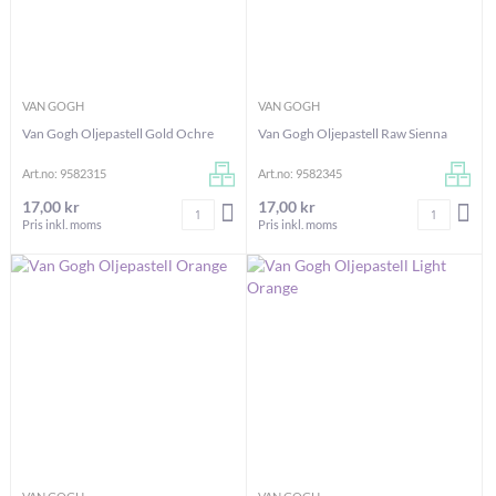
VAN GOGH
VAN GOGH
Van Gogh Oljepastell Gold Ochre
Van Gogh Oljepastell Raw Sienna
Art.no: 9582315
Art.no: 9582345
17,00 kr
17,00 kr
Antal
Antal
LÄGG I VARUKORGEN
LÄG
Pris inkl. moms
Pris inkl. moms