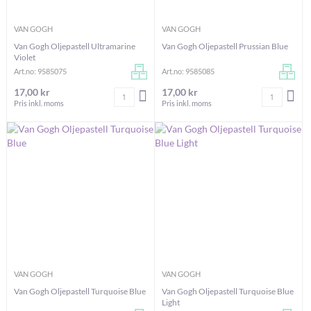
VAN GOGH
VAN GOGH
Van Gogh Oljepastell Ultramarine
Van Gogh Oljepastell Prussian Blue
Violet
Art.no: 9585075
Art.no: 9585085
17,00 kr
17,00 kr
Antal
Antal
LÄGG I VARUKORGEN
LÄG
Pris inkl. moms
Pris inkl. moms
VAN GOGH
VAN GOGH
Van Gogh Oljepastell Turquoise Blue
Van Gogh Oljepastell Turquoise Blue
Light