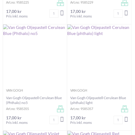
Art.no: 9585225
Art.no: 9585229
17,00 kr
17,00 kr
Antal
Antal
LÄGG I VARUKORGEN
LÄG
Pris inkl. moms
Pris inkl. moms
VAN GOGH
VAN GOGH
Van Gogh Oljepastell Cerulean Blue
Van Gogh Oljepastell Cerulean Blue
(Phthalo) no5
(phthalo) light
Art.no: 9585355
Art.no: 9585357
17,00 kr
17,00 kr
Antal
Antal
LÄGG I VARUKORGEN
LÄG
Pris inkl. moms
Pris inkl. moms