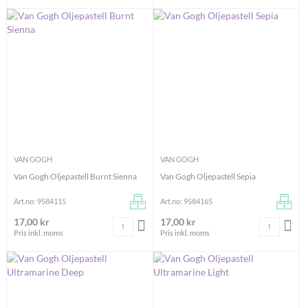
VAN GOGH
VAN GOGH
Van Gogh Oljepastell Burnt Sienna
Van Gogh Oljepastell Sepia
Art.no: 9584115
Art.no: 9584165
17,00 kr
17,00 kr
Antal
Antal
LÄGG I VARUKORGEN
LÄG
Pris inkl. moms
Pris inkl. moms