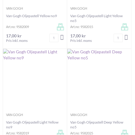
VAN GOGH
VAN GOGH
Van Gogh Oljepastell Yellow no9
Van Gogh Oljepastell Light Yellow
no5
Art.no: 9582009
Art.no: 9582015
17,00 kr
17,00 kr
Antal
Antal
LÄGG I VARUKORGEN
LÄG
Pris inkl. moms
Pris inkl. moms
VAN GOGH
VAN GOGH
Van Gogh Oljepastell Light Yellow
Van Gogh Oljepastell Deep Yellow
no9
no5
Art.no: 9582019
Art.no: 9582025