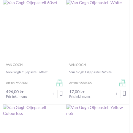
VAN GOGH
VAN GOGH
Van Gogh Oljepastell 60set
Van Gogh Oljepastell White
Art.no: 9586061
Art.no: 9581005
496,00 kr
17,00 kr
Antal
Antal
LÄGG I VARUKORGEN
LÄG
Pris inkl. moms
Pris inkl. moms