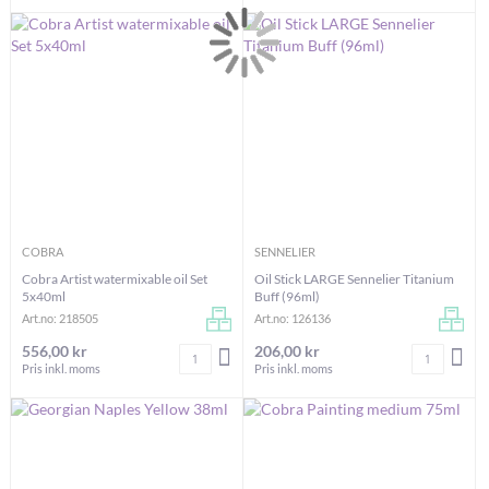
COBRA
SENNELIER
Cobra Artist watermixable oil Set
Oil Stick LARGE Sennelier Titanium
5x40ml
Buff (96ml)
Art.no: 218505
Art.no: 126136
556,00 kr
206,00 kr
Antal
Antal
LÄGG I VARUKORGEN
LÄG
Pris inkl. moms
Pris inkl. moms