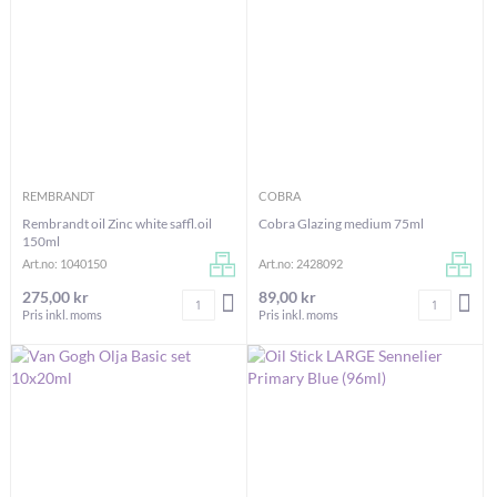
REMBRANDT
COBRA
Rembrandt oil Zinc white saffl.oil
Cobra Glazing medium 75ml
150ml
Art.no: 1040150
Art.no: 2428092
275,00 kr
89,00 kr
Antal
Antal
LÄGG I VARUKORGEN
LÄG
Pris inkl. moms
Pris inkl. moms