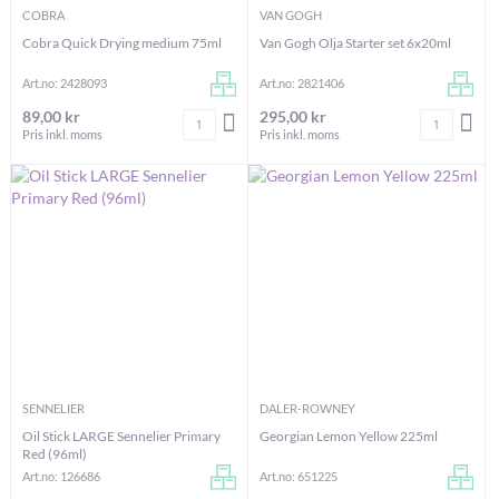
COBRA
VAN GOGH
Cobra Quick Drying medium 75ml
Van Gogh Olja Starter set 6x20ml
Art.no: 2428093
Art.no: 2821406
89,00 kr
295,00 kr
Antal
Antal
LÄGG I VARUKORGEN
LÄG
Pris inkl. moms
Pris inkl. moms
SENNELIER
DALER-ROWNEY
Oil Stick LARGE Sennelier Primary
Georgian Lemon Yellow 225ml
Red (96ml)
Art.no: 126686
Art.no: 651225