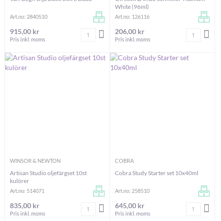
White (96ml)
Art.no: 2840510
Art.no: 126116
915,00 kr
206,00 kr
Antal
Antal
LÄGG I VARUKORGEN
LÄG
Pris inkl. moms
Pris inkl. moms
WINSOR & NEWTON
COBRA
Artisan Studio oljefärgset 10st
Cobra Study Starter set 10x40ml
kulörer
Art.no: 514071
Art.no: 258510
835,00 kr
645,00 kr
Antal
Antal
LÄGG I VARUKORGEN
LÄG
Pris inkl. moms
Pris inkl. moms