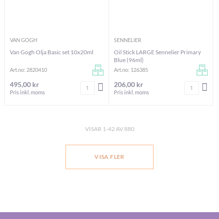
VAN GOGH
SENNELIER
Van Gogh Olja Basic set 10x20ml
Oil Stick LARGE Sennelier Primary
Blue (96ml)
Art.no: 2820410
Art.no: 126385
495,00 kr
206,00 kr
Antal
Antal
LÄGG I VARUKORGEN
LÄG
Pris inkl. moms
Pris inkl. moms
VISAR
1
-
42
AV
880
VISA FLER