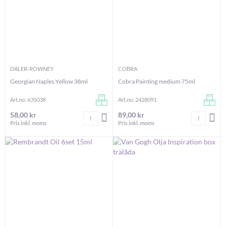
DALER-ROWNEY
COBRA
Georgian Naples Yellow 38ml
Cobra Painting medium 75ml
Art.no: 635038
Art.no: 2428091
58,00 kr
89,00 kr
Antal
Antal
LÄGG I VARUKORGEN
LÄG
Pris inkl. moms
Pris inkl. moms