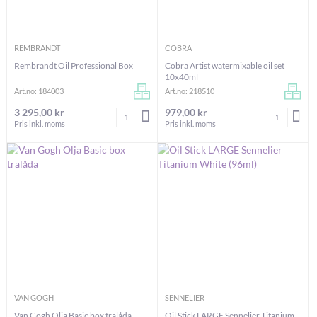
REMBRANDT
COBRA
Rembrandt Oil Professional Box
Cobra Artist watermixable oil set
10x40ml
Art.no: 184003
Art.no: 218510
3 295,00 kr
979,00 kr
Antal
Antal
LÄGG I VARUKORGEN
LÄG
Pris inkl. moms
Pris inkl. moms
VAN GOGH
SENNELIER
Van Gogh Olja Basic box trälåda
Oil Stick LARGE Sennelier Titanium