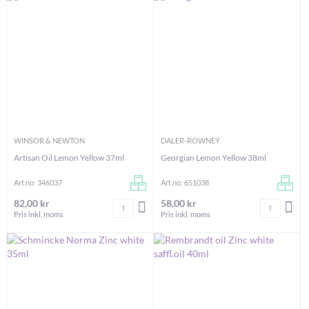
WINSOR & NEWTON
DALER-ROWNEY
Artisan Oil Lemon Yellow 37ml
Georgian Lemon Yellow 38ml
Art.no: 346037
Art.no: 651038
82,00 kr
58,00 kr
Antal
Antal
LÄGG I VARUKORGEN
LÄG
Pris inkl. moms
Pris inkl. moms