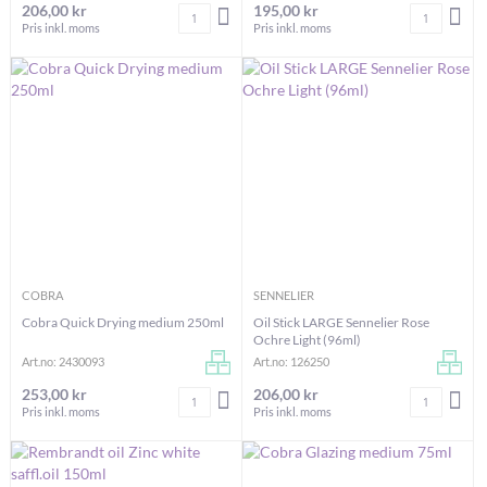
206,00 kr
195,00 kr
Antal
Antal
LÄGG I VARUKORGEN
LÄG
Pris inkl. moms
Pris inkl. moms
COBRA
SENNELIER
Cobra Quick Drying medium 250ml
Oil Stick LARGE Sennelier Rose
Ochre Light (96ml)
Art.no: 2430093
Art.no: 126250
253,00 kr
206,00 kr
Antal
Antal
LÄGG I VARUKORGEN
LÄG
Pris inkl. moms
Pris inkl. moms