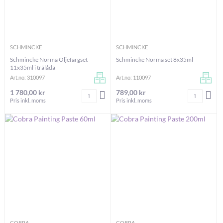
SCHMINCKE
SCHMINCKE
Schmincke Norma Oljefärgset
Schmincke Norma set 8x35ml
11x35ml i trälåda
Art.no: 310097
Art.no: 110097
1 780,00 kr
789,00 kr
Antal
Antal
LÄGG I VARUKORGEN
LÄG
Pris inkl. moms
Pris inkl. moms
COBRA
COBRA