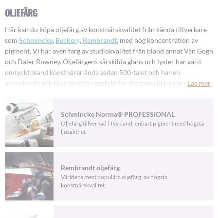
OLJEFÄRG
Här kan du köpa oljefärg av konstnärskvalitet från kända tillverkare
som
Schmincke
,
Becker
s
,
Rembrandt
,
med hög koncentration av
pigment. Vi har även färg av studiokvalitet från bland annat Van Gogh
och Daler Rowney. Oljefärgens särskilda glans och lyster har varit
omtyckt bland konstnärer ända sedan 500-talet och har en
annorlunda och lång torktid - perfekt för dig som vill kunna göra
Läs mer
korrigeringar i din målning. Du kan enkelt skynda på torktiden genom
att blanda färgen med förtunningsmedel. Vill du istället göra den
Schmincke Norma® PROFESSIONAL
tjockare kan du blanda i en särskild olja.
Oljefärg tillverkad i Tyskland, enbart pigment med högsta
ljusäkthet
Stort utbud av oljefärger för konst
I vårt breda sortiment hittar du vattenbaserad oljefärg, som är enkel
Rembrandt oljefärg
att tunna ut och rengöra med vatten – helt utan lösningsmedel. Köp
Världens mest populära oljefärg, av högsta
oljefärg på tub eller krita och glöm inte att komplettera med penslar
konstnärskvalitet.
och
oljepapper
. Oavsett om du är nybörjare på oljemålning eller en
erfaren konstnär, har vi oljefärg och
konstnärsmaterial
som passar
dig.