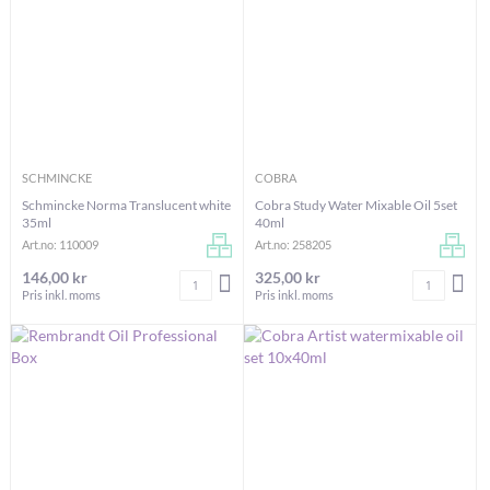
SCHMINCKE
COBRA
Schmincke Norma Translucent white
Cobra Study Water Mixable Oil 5set
35ml
40ml
Art.no: 110009
Art.no: 258205
146,00 kr
325,00 kr
Antal
Antal
LÄGG I VARUKORGEN
LÄG
Pris inkl. moms
Pris inkl. moms