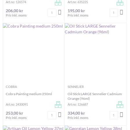
Art.no: 126574
Art.no: 635225
206,00 kr
195,00 kr
Antal
Antal
LÄGG I VARUKORGEN
LÄG
Pris inkl. moms
Pris inkl. moms
COBRA
SENNELIER
Cobra Painting medium 250ml
Oil Stick LARGE Sennelier Cadmium
Orange (96ml)
Art.no: 2430091
Art.no: 126687
253,00 kr
334,00 kr
Antal
Antal
LÄGG I VARUKORGEN
LÄG
Pris inkl. moms
Pris inkl. moms