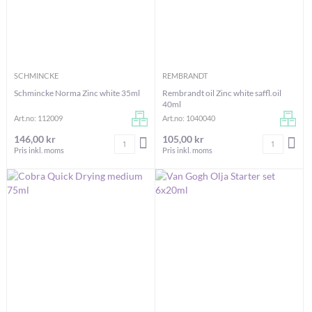
SCHMINCKE
REMBRANDT
Schmincke Norma Zinc white 35ml
Rembrandt oil Zinc white saffl.oil
40ml
Art.no: 112009
Art.no: 1040040
146,00 kr
105,00 kr
Antal
Antal
LÄGG I VARUKORGEN
LÄG
Pris inkl. moms
Pris inkl. moms