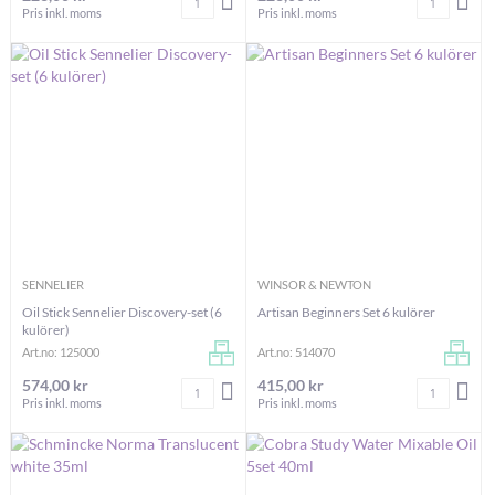
LÄGG I VARUKORGEN
LÄG
Pris inkl. moms
Pris inkl. moms
SENNELIER
WINSOR & NEWTON
Oil Stick Sennelier Discovery-set (6
Artisan Beginners Set 6 kulörer
kulörer)
Art.no: 125000
Art.no: 514070
574,00 kr
415,00 kr
Antal
Antal
LÄGG I VARUKORGEN
LÄG
Pris inkl. moms
Pris inkl. moms