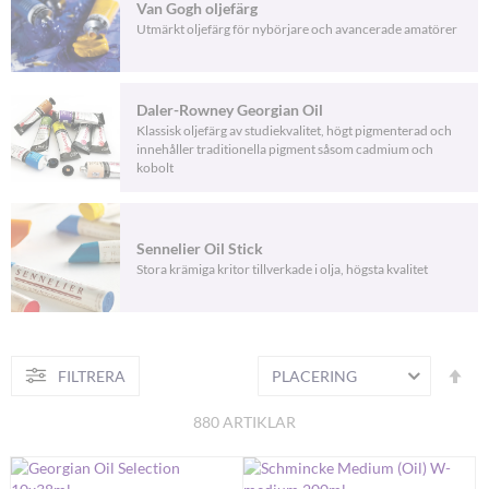
Van Gogh oljefärg
Utmärkt oljefärg för nybörjare och avancerade amatörer
Daler-Rowney Georgian Oil
Klassisk oljefärg av studiekvalitet, högt pigmenterad och
innehåller traditionella pigment såsom cadmium och
kobolt
Sennelier Oil Stick
Stora krämiga kritor tillverkade i olja, högsta kvalitet
Fa
FILTRERA
S
or
880
ARTIKLAR