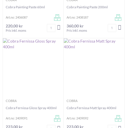
Cobra Painting Paste 60ml
Cobra Painting Paste 200ml
Art.no: 2406087
Art.no: 2408187
220,00 kr
360,00 kr
Antal
Antal
LÄGG I VARUKORGEN
LÄG
Pris inkl. moms
Pris inkl. moms
COBRA
COBRA
Cobra Fernissa Gloss Spray 400ml
Cobra Fernissa Matt Spray 400ml
Art.no: 2409091
Art.no: 2409092
223,00 kr
223,00 kr
Antal
Antal