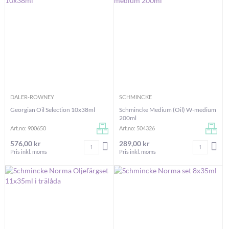
DALER-ROWNEY
SCHMINCKE
Georgian Oil Selection 10x38ml
Schmincke Medium (Oil) W-medium
200ml
Art.no: 900650
Art.no: 504326
576,00 kr
289,00 kr
Antal
Antal
LÄGG I VARUKORGEN
LÄG
Pris inkl. moms
Pris inkl. moms