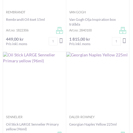
REMBRANDT
VAN GOGH
Rembrandt Oil 6set 15ml
Van Gogh Olja Inspiration box
trälåda
Art.no: 1822306
Art.no: 2840100
449,00 kr
1 815,00 kr
Antal
Antal
LÄGG I VARUKORGEN
LÄG
Pris inkl. moms
Pris inkl. moms
SENNELIER
DALER-ROWNEY
Oil Stick LARGE Sennelier Primary
Georgian Naples Yellow 225ml
yellow (96ml)