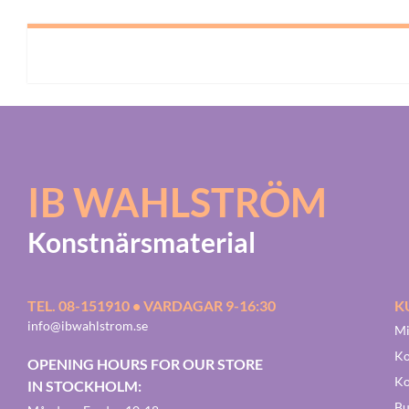
IB WAHLSTRÖM
Konstnärsmaterial
TEL. 08-151910 • VARDAGAR 9-16:30
K
info@ibwahlstrom.se
Mi
Ko
OPENING HOURS FOR OUR STORE
Ko
IN STOCKHOLM:
Bu