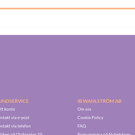
UNDSERVICE
IB WAHLSTRÖM AB
tt konto
Om oss
ntakt via e-post
Cookie Policy
ntakt via telefon
FAQ
tiken på Olofsgatan 10
Prenumerera på Nyhetsbrev