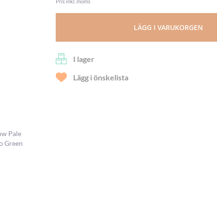
Pris inkl. moms
LÄGG I VARUKORGEN
I lager
Lägg i önskelista
ow Pale
lo Green