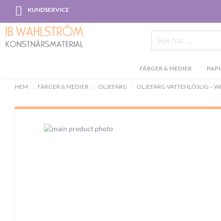
Skip
KUNDSERVICE
to
Content
Sök
FÄRGER & MEDIER
PAPP
HEM
FÄRGER & MEDIER
OLJEFÄRG
OLJEFÄRG VATTENLÖSLIG – W
Skip
to
the
end
of
the
images
gallery