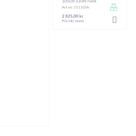
105cm x10m rulle
Art.no: 511105A
2 825,00 kr
LÄGG I V
Pris inkl. moms