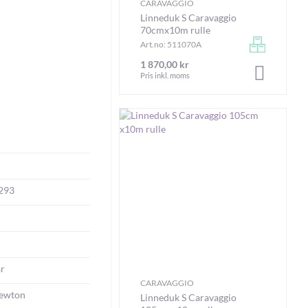
CARAVAGGIO
Linneduk S Caravaggio
70cmx10m rulle
Art.no: 511070A
1 870,00 kr
LÄGG I V
Pris inkl. moms
293
ar
CARAVAGGIO
ewton
Linneduk S Caravaggio