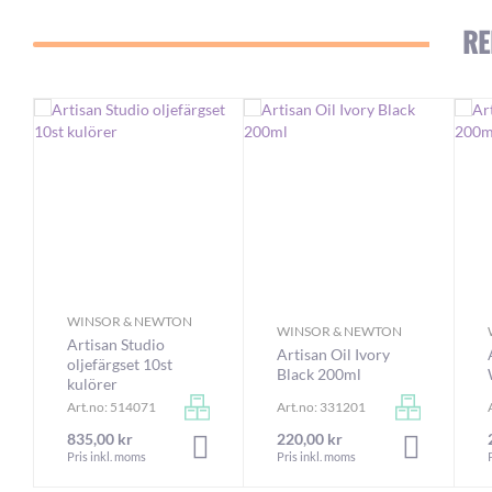
RE
WINSOR & NEWTON
WINSOR & NEWTON
Artisan Studio
Artisan Oil Ivory
oljefärgset 10st
Black 200ml
kulörer
Art.no: 514071
Art.no: 331201
835,00 kr
220,00 kr
LÄGG I VARUKORGEN
LÄGG I VA
Pris inkl. moms
Pris inkl. moms