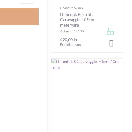
CARAVAGGIO
Linneduk Porträtt
Caravaggio 105cm
metervara
Art.no: 514105
420,00 kr
LÄGG I V
Pris inkl. moms