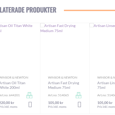
LATERADE PRODUKTER
WINSOR & NEWTON
WINSOR & NEWTON
WINSOR & 
Artisan Oil Titan
Artisan Fast Drying
Artisan Lin
White 200ml
Medium 75ml
75ml
Art.no: 644201
Art.no: 514065
Art.no: 514
220,00 kr
105,00 kr
105,00 kr
RUKORGEN
LÄGG I VARUKORGEN
LÄGG I VARUKORGEN
Pris inkl. moms
Pris inkl. moms
Pris inkl. mom