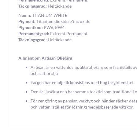
Täckningsgrad:
Heltäckande
Namn:
TITANIUM WHITE
Pigment:
Titanium dioxide, Zinc oxide
Pigmentkod:
PW6, PW4
Permanentgrad:
Extremt Permanent
Täckningsgrad:
Heltäckande
Allmänt om Artisan Oljefärg
Artisan är en vattenlöslig, äkta oljefärg som framställs av
och safflorolja
Färgen har en oljelik konsistens med hög färgintensitet.
Den är ljusäkta och har samma torktid som traditionell o
För rengöring av penslar, verktyg och händer räcker det
och vatten istället för lösningsmedelsbaserade vätskor.