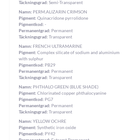
Täckningsgrad:
Semi-Transparent
Namn:
PERM.ALIZARIN CRIMSON
Pigment:
Quinacridone pyrrolidone
Pigmentkod:
-
Permanentgrad:
Permanent
Täckningsgrad:
Transparent
Namn:
FRENCH ULTRAMARINE
Pigment:
Complex silicate of sodium and aluminium
with sulphur
Pigmentkod:
PB29
Permanentgrad:
Permanent
Täckningsgrad:
Transparent
Namn:
PHTHALO GREEN (BLUE SHADE)
Pigment:
Chlorinated copper phthalocyanine
Pigmentkod:
PG7
Permanentgrad:
Permanent
Täckningsgrad:
Transparent
Namn:
YELLOW OCHRE
Pigment:
Synthetic iron oxide
Pigmentkod:
PY42
Permanentgrad:
Extremt Permanent