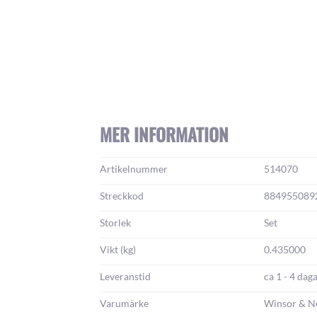
MER INFORMATION
Mer
Artikelnummer
514070
information:
Streckkod
884955089
Storlek
Set
Vikt (kg)
0.435000
Leveranstid
ca 1 - 4 dag
Varumärke
Winsor & N