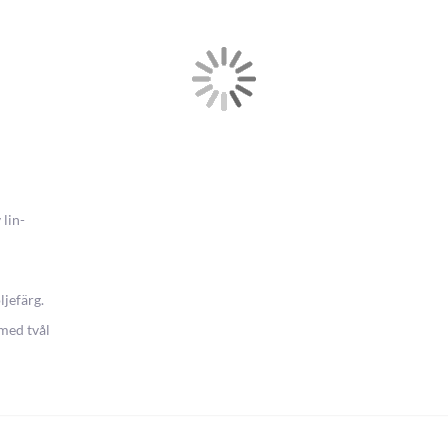
 lin-
ljefärg.
 med tvål