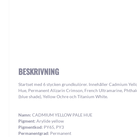
Skip
to
the
beginning
BESKRIVNING
of
the
images
Startset med 6 stycken grundkulörer. Innehåller Cadmium Yell
gallery
Hue, Permanent Alizarin Crimson, French Ultramarine, Phtha
(blue shade), Yellow Ochre och Titanium White.
Namn:
CADMIUM YELLOW PALE HUE
Pigment:
Arylide yellow
Pigmentkod:
PY65, PY3
Permanentgrad:
Permanent