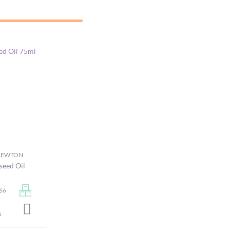
NEWTON
seed Oil
066
LÄGG I VARUKORGEN
s