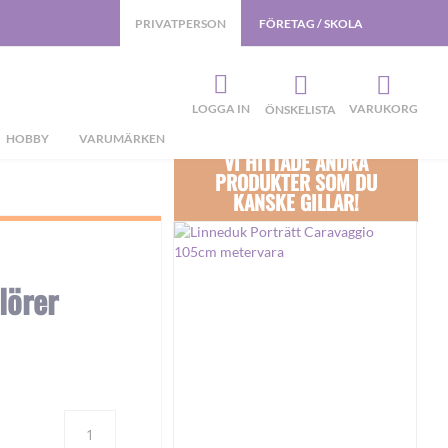
PRIVATPERSON
FÖRETAG / SKOLA
LOGGA IN
VARUKORG
ÖNSKELISTA
HOBBY
VARUMÄRKEN
VI HITTADE ANDRA
PRODUKTER SOM DU
KANSKE GILLAR!
lörer
Antal