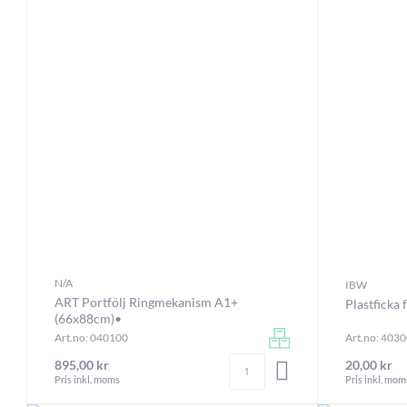
N/A
IBW
ART Portfölj Ringmekanism A1+
Plastficka 
(66x88cm)•
Art.no: 040100
Art.no: 403
Antal
895,00 kr
20,00 kr
LÄGG I VARUKORGEN
Pris inkl. moms
Pris inkl. mom