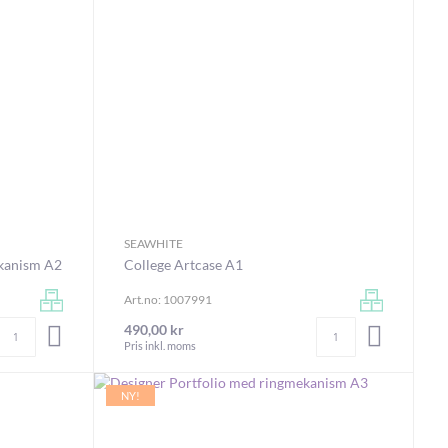
SEAWHITE
ekanism A2
College Artcase A1
Art.no: 1007991
Antal
Antal
490,00 kr
LÄGG I VARUKORGEN
LÄGG I V
Pris inkl. moms
NY!