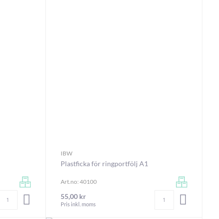
IBW
Plastficka för ringportfölj A1
Art.no: 40100
Antal
Antal
55,00 kr
LÄGG I VARUKORGEN
LÄGG I V
Pris inkl. moms