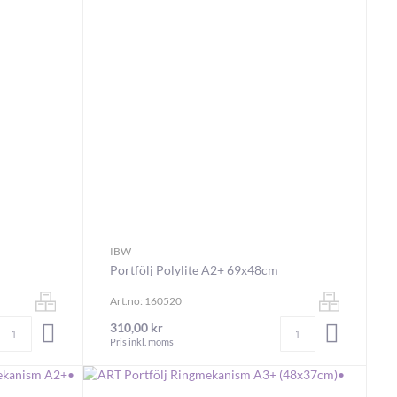
IBW
Portfölj Polylite A2+ 69x48cm
Art.no: 160520
Antal
Antal
310,00 kr
LÄGG I VARUKORGEN
LÄGG I V
Pris inkl. moms