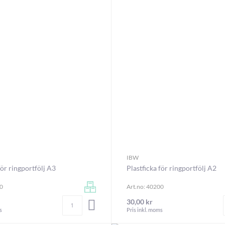
IBW
för ringportfölj A3
Plastficka för ringportfölj A2
00
Art.no: 40200
Antal
30,00 kr
LÄGG I VARUKORGEN
s
Pris inkl. moms