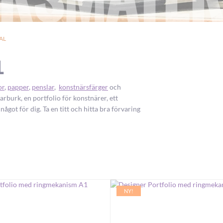
AL
L
or
,
papper
,
penslar
,
konstnärsfärger
och
rburk, en portfolio för konstnärer, ett
ågot för dig. Ta en titt och hitta bra förvaring
NY!