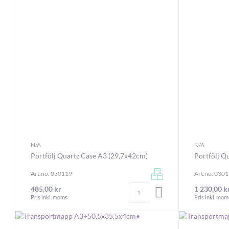
N/A
N/A
Portfölj Quartz Case A3 (29,7x42cm)
Portfölj Q
Art.no: 030119
Art.no: 030
Antal
485,00 kr
1 230,00 k
LÄGG I VARUKORGEN
Pris inkl. moms
Pris inkl. mom