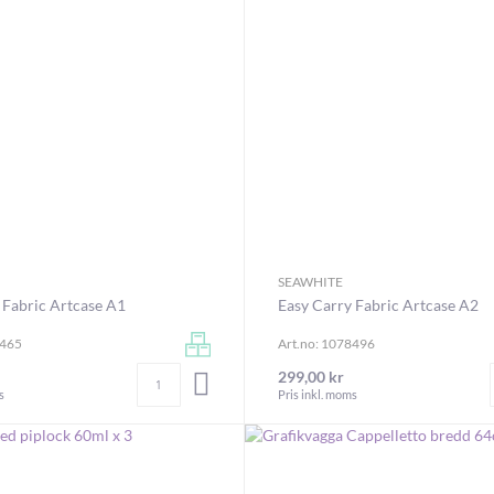
SEAWHITE
 Fabric Artcase A1
Easy Carry Fabric Artcase A2
8465
Art.no: 1078496
Antal
299,00 kr
LÄGG I VARUKORGEN
s
Pris inkl. moms