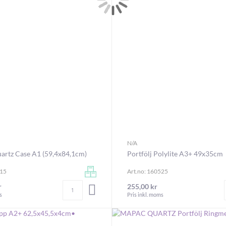
N/A
uartz Case A1 (59,4x84,1cm)
Portfölj Polylite A3+ 49x35cm
115
Art.no: 160525
Antal
r
255,00 kr
LÄGG I VARUKORGEN
s
Pris inkl. moms