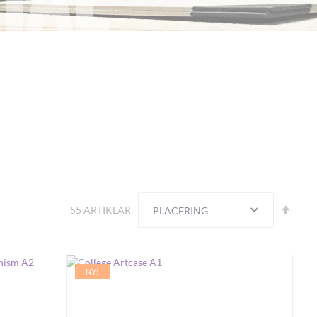
Sortera
Fall
55
ARTIKLAR
ordn
NY!