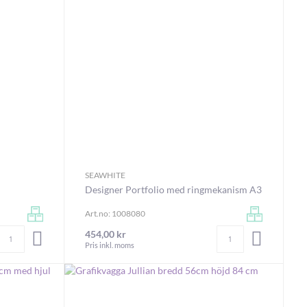
SEAWHITE
Designer Portfolio med ringmekanism A3
Art.no: 1008080
Antal
Antal
454,00 kr
LÄGG I VARUKORGEN
LÄGG I V
Pris inkl. moms