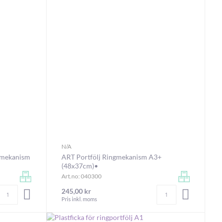
N/A
gmekanism
ART Portfölj Ringmekanism A3+
(48x37cm)•
Art.no: 040300
Antal
Antal
245,00 kr
LÄGG I VARUKORGEN
LÄGG I V
Pris inkl. moms