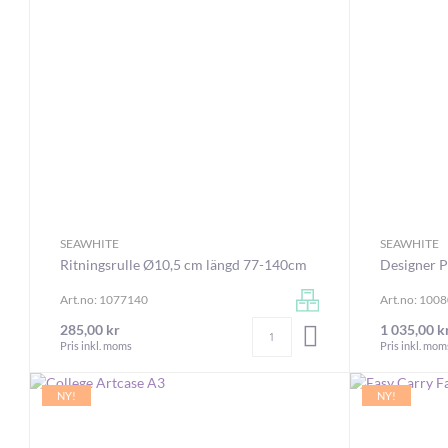
SEAWHITE
SEAWHITE
Ritningsrulle Ø10,5 cm längd 77-140cm
Designer P
Art.no: 1077140
Art.no: 100
Antal
285,00 kr
1 035,00 k
LÄGG I VARUKORGEN
Pris inkl. moms
Pris inkl. mom
NY!
NY!