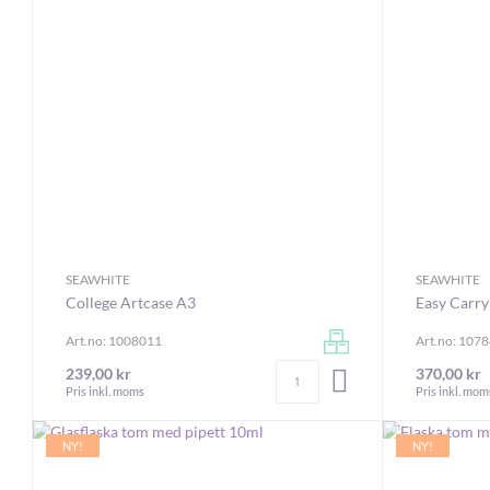
SEAWHITE
SEAWHITE
College Artcase A3
Easy Carry
Art.no: 1008011
Art.no: 107
Antal
239,00 kr
370,00 kr
LÄGG I VARUKORGEN
Pris inkl. moms
Pris inkl. mom
NY!
NY!