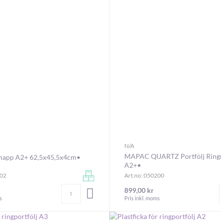
N/A
MAPAC QUARTZ Portfölj Rin
mapp A2+ 62,5x45,5x4cm•
A2+•
102
Art.no: 050200
Antal
899,00 kr
LÄGG I VARUKORGEN
s
Pris inkl. moms