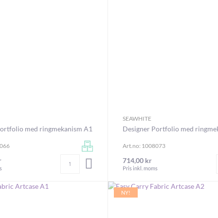
SEAWHITE
ortfolio med ringmekanism A1
Designer Portfolio med ringm
8066
Art.no: 1008073
Antal
r
714,00 kr
LÄGG I VARUKORGEN
s
Pris inkl. moms
NY!