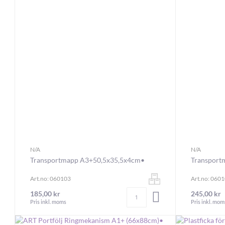
N/A
N/A
Transportmapp A3+50,5x35,5x4cm•
Transport
Art.no: 060103
Art.no: 060
Antal
185,00 kr
245,00 kr
LÄGG I VARUKORGEN
Pris inkl. moms
Pris inkl. mom