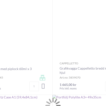
CAPPELLETTO
Grafikvagga Cappelletto bred
 med piplock 60ml x 3
hjul
945
Art.no: 5859070
Antal
1 665,00 kr
LÄGG I VARUKORGEN
s
Pris inkl. moms