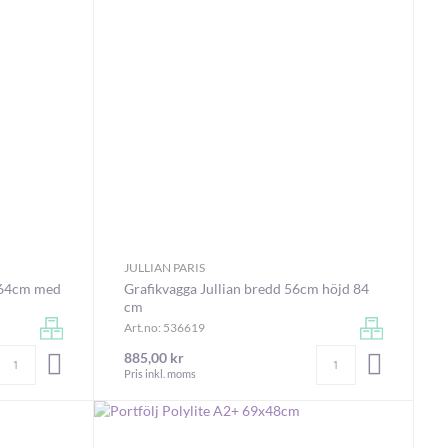
JULLIAN PARIS
d 64cm med
Grafikvagga Jullian bredd 56cm höjd 84
cm
Art.no: 536619
Antal
Antal
885,00 kr
LÄGG I VARUKORGEN
LÄGG I V
Pris inkl. moms