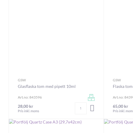
GSW
GSW
Glasflaska tom med pipett 10ml
Flaska tom
Art.no: 843596
Art.no: 843
Antal
28,00 kr
65,00 kr
LÄGG I VARUKORGEN
Pris inkl. moms
Pris inkl. mom