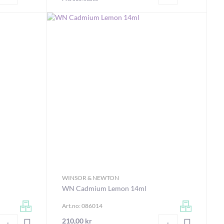
WINSOR & NEWTON
WN Cadmium Lemon 14ml
Art.no: 086014
Antal
Antal
210,00 kr
LÄGG I VARUKORGEN
LÄGG I V