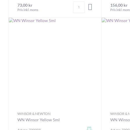
Antal
73,00 kr
156,00 kr
LÄGG I VARUKORGEN
Pris inkl. moms
Pris inkl. mom
WINSOR & NEWTON
WINSOR &
WN Winsor Yellow 5ml
WN Winsor
Art.no: 730005
Art.no: 730