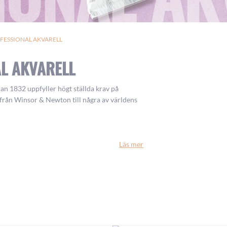
FESSIONAL AKVARELL
L AKVARELL
n 1832 uppfyller högt ställda krav på
 från Winsor & Newton till några av världens
Läs mer
ulörer i halvkopp, helkopp och tub (5 ml, 14
nedan.
 även
köpa akvarellfärger
från andra tillverkare,