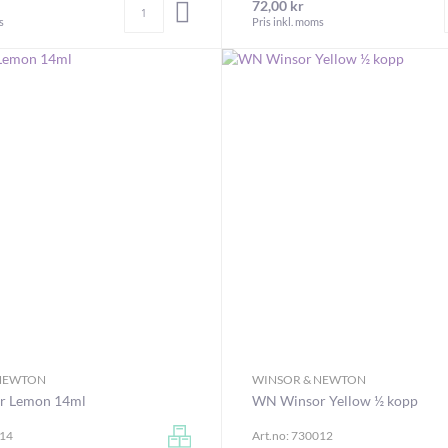
Antal
72,00 kr
LÄGG I VARUKORGEN
s
Pris inkl. moms
 NEWTON
WINSOR & NEWTON
r Lemon 14ml
WN Winsor Yellow ½ kopp
014
Art.no: 730012