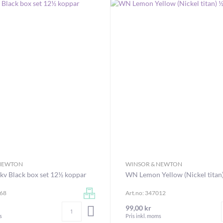
år
akvarellguide
, där vi går igenom teknikens
 NEWTON
WINSOR & NEWTON
kv Black box set 12½ koppar
WN Lemon Yellow (Nickel titan
768
Art.no: 347012
Antal
99,00 kr
LÄGG I VARUKORGEN
s
Pris inkl. moms