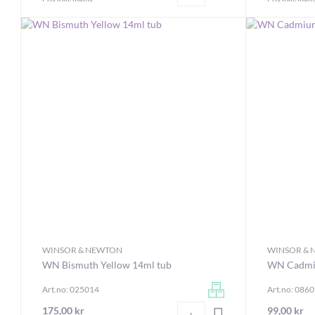
WINSOR & NEWTON
WINSOR &
WN Bismuth Yellow 14ml tub
WN Cadmi
Art.no: 025014
Art.no: 086
Antal
175,00 kr
99,00 kr
LÄGG I VARUKORGEN