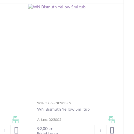
WINSOR & NEWTON
WN Bismuth Yellow 5ml tub
Art.no: 025005
Antal
Antal
92,00 kr
LÄGG I VARUKORGEN
LÄGG I V
Pris inkl. moms