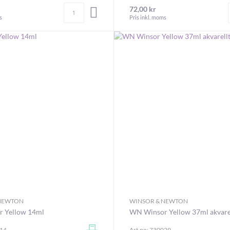
Antal
72,00 kr
LÄGG I VARUKORGEN
s
Pris inkl. moms
 NEWTON
WINSOR & NEWTON
 Yellow 14ml
WN Winsor Yellow 37ml akvare
014
Art.no: 730029