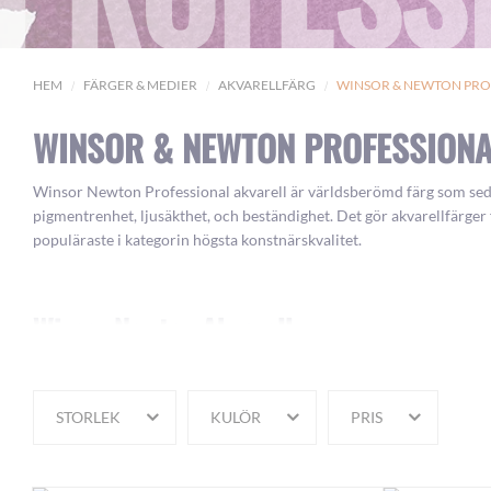
HEM
FÄRGER & MEDIER
AKVARELLFÄRG
WINSOR & NEWTON PRO
WINSOR & NEWTON PROFESSIONA
Winsor Newton Professional akvarell är världsberömd färg som seda
pigmentrenhet, ljusäkthet, och beständighet. Det gör akvarellfärger
populäraste i kategorin högsta konstnärskvalitet.
Winsor Newton Akvarell
Akvarellfärg från Winsor & Newton finns i 109 lysande och livfulla k
ml och 37 ml). Välj din Winsor & Newton akvarell bland kulörerna 
STORLEK
KULÖR
PRIS
Letar du efter något annat än Winsor Newton akvarellfärg? Du kan