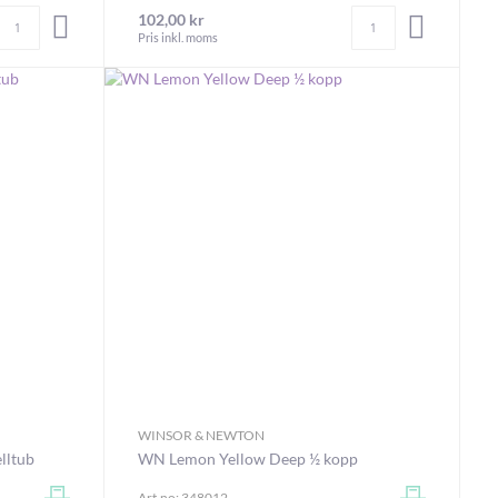
Antal
Antal
102,00 kr
LÄGG I VARUKORGEN
LÄGG I V
Pris inkl. moms
WINSOR & NEWTON
lltub
WN Lemon Yellow Deep ½ kopp
Art.no: 348012