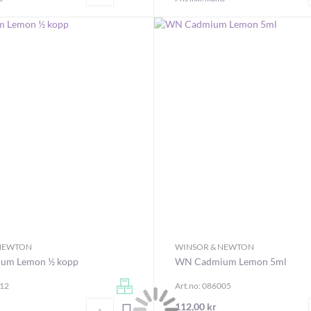
 NEWTON
WINSOR & NEWTON
um Lemon ½ kopp
WN Cadmium Lemon 5ml
012
Art.no: 086005
Antal
112,00 kr
LÄGG I VARUKORGEN