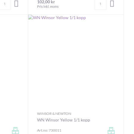
Antal
Antal
102,00 kr
LÄGG I VARUKORGEN
LÄGG I V
Pris inkl. moms
WINSOR & NEWTON
WN Winsor Yellow 1/1 kopp
Art.no: 730011