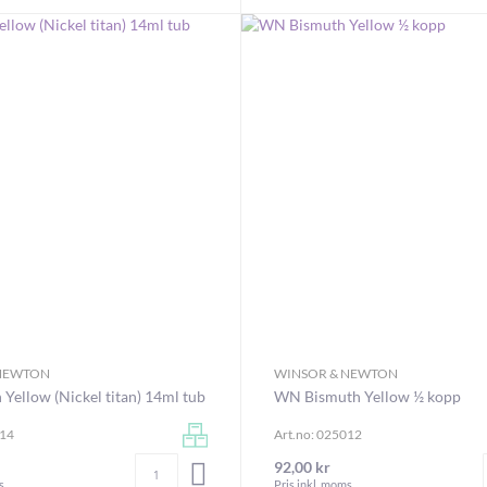
 NEWTON
WINSOR & NEWTON
ellow (Nickel titan) 14ml tub
WN Bismuth Yellow ½ kopp
014
Art.no: 025012
Antal
92,00 kr
LÄGG I VARUKORGEN
s
Pris inkl. moms