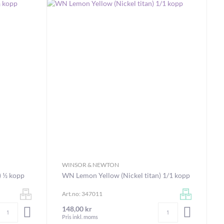
WINSOR & NEWTON
) ½ kopp
WN Lemon Yellow (Nickel titan) 1/1 kopp
Art.no: 347011
Antal
Antal
148,00 kr
LÄGG I VARUKORGEN
LÄGG I V
Pris inkl. moms