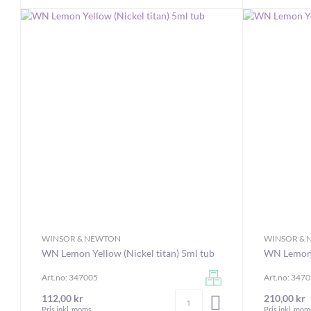
WINSOR & NEWTON
WINSOR &
WN Lemon Yellow (Nickel titan) 5ml tub
WN Lemon Y
Art.no: 347005
Art.no: 347
Antal
112,00 kr
210,00 kr
LÄGG I VARUKORGEN
Pris inkl. moms
Pris inkl. mom