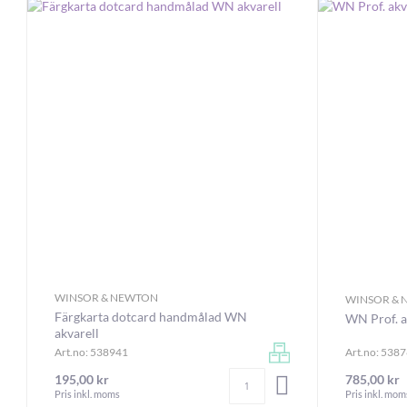
eller av studiekvalitet här.
Är du nybörjare på akvarellmålning och vill lära dig mer? Kolla in v
grunder och ger dig konkreta tips för att komma igång!
WINSOR & NEWTON
WINSOR &
Färgkarta dotcard handmålad WN
WN Prof. a
akvarell
Art.no: 538941
Art.no: 538
Antal
195,00 kr
785,00 kr
LÄGG I VARUKORGEN
Pris inkl. moms
Pris inkl. mom