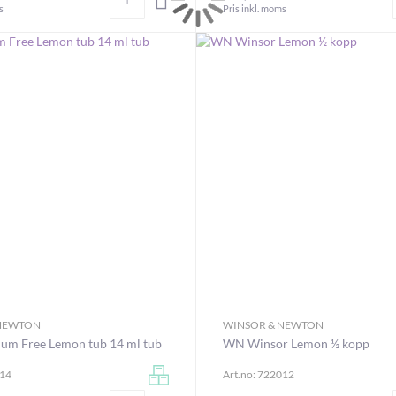
s
Pris inkl. moms
 NEWTON
WINSOR & NEWTON
m Free Lemon tub 14 ml tub
WN Winsor Lemon ½ kopp
014
Art.no: 722012