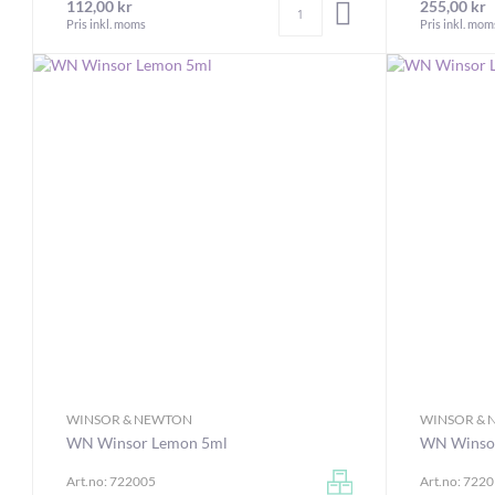
Antal
112,00 kr
255,00 kr
LÄGG I VARUKORGEN
Pris inkl. moms
Pris inkl. mom
WINSOR & NEWTON
WINSOR &
WN Winsor Lemon 5ml
WN Winso
Art.no: 722005
Art.no: 722