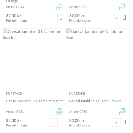
Orange
Art.no: G033
Art.no: G302
32,00 kr
32,00 kr
Antal
Antal
LÄGG I VARUKORGEN
LÄG
Pris inkl. moms
Pris inkl. moms
KURETAKE
KURETAKE
Gansai Tambi no31 Cadmium Scarlet
Gansai Tambi no30 Cadmium Red
Art.no: G031
Art.no: G030
32,00 kr
32,00 kr
Antal
Antal
LÄGG I VARUKORGEN
LÄG
Pris inkl. moms
Pris inkl. moms