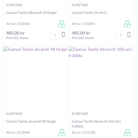
KURETAKE
KURETAKE
Gansai Tambi Akvarell 24 färger
Gansai Tambi 24 set II
Art.no: 2152024
Art.no: 2152041
485,00 kr
485,00 kr
Antal
Antal
LÄGG I VARUKORGEN
LÄG
Pris inkl. moms
Pris inkl. moms
KURETAKE
KURETAKE
Gansai Tambi akvarell 48 färger
Gansai Tambi Akvarell 100 set i
trälåda
Art.no: 2152048
Art.no: 2152100