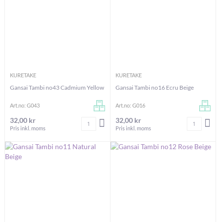
KURETAKE
KURETAKE
Gansai Tambi no43 Cadmium Yellow
Gansai Tambi no16 Ecru Beige
Art.no: G043
Art.no: G016
32,00 kr
32,00 kr
Antal
Antal
LÄGG I VARUKORGEN
LÄG
Pris inkl. moms
Pris inkl. moms