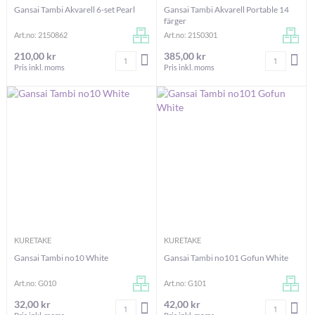
Gansai Tambi Akvarell 6-set Pearl
Gansai Tambi Akvarell Portable 14
färger
Art.no: 2150862
Art.no: 2150301
210,00 kr
385,00 kr
Antal
Antal
LÄGG I VARUKORGEN
LÄG
Pris inkl. moms
Pris inkl. moms
KURETAKE
KURETAKE
Gansai Tambi no10 White
Gansai Tambi no101 Gofun White
Art.no: G010
Art.no: G101
32,00 kr
42,00 kr
Antal
Antal
LÄGG I VARUKORGEN
LÄG