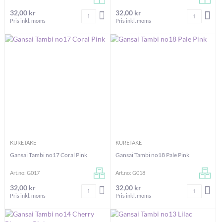
32,00 kr
32,00 kr
Antal
Antal
LÄGG I VARUKORGEN
LÄG
Pris inkl. moms
Pris inkl. moms
KURETAKE
KURETAKE
Gansai Tambi no17 Coral Pink
Gansai Tambi no18 Pale Pink
Art.no: G017
Art.no: G018
32,00 kr
32,00 kr
Antal
Antal
LÄGG I VARUKORGEN
LÄG
Pris inkl. moms
Pris inkl. moms