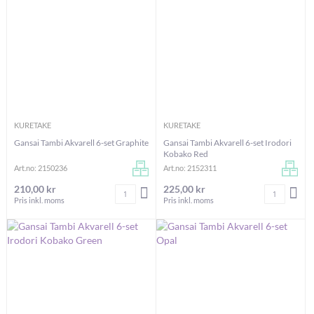
KURETAKE
KURETAKE
Gansai Tambi Akvarell 6-set Graphite
Gansai Tambi Akvarell 6-set Irodori
Kobako Red
Art.no: 2150236
Art.no: 2152311
210,00 kr
225,00 kr
Antal
Antal
LÄGG I VARUKORGEN
LÄG
Pris inkl. moms
Pris inkl. moms