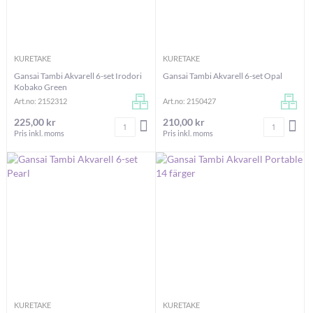
KURETAKE
KURETAKE
Gansai Tambi Akvarell 6-set Irodori
Gansai Tambi Akvarell 6-set Opal
Kobako Green
Art.no: 2152312
Art.no: 2150427
225,00 kr
210,00 kr
Antal
Antal
LÄGG I VARUKORGEN
LÄG
Pris inkl. moms
Pris inkl. moms
KURETAKE
KURETAKE