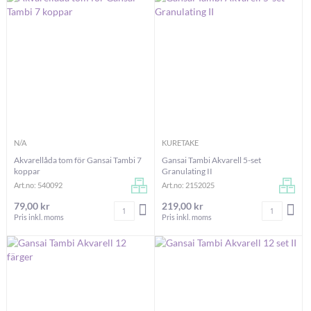
N/A
KURETAKE
Akvarellåda tom för Gansai Tambi 7
Gansai Tambi Akvarell 5-set
koppar
Granulating II
Art.no: 540092
Art.no: 2152025
79,00 kr
219,00 kr
Antal
Antal
LÄGG I VARUKORGEN
LÄG
Pris inkl. moms
Pris inkl. moms