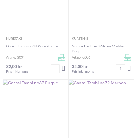
KURETAKE
KURETAKE
Gansai Tambi no34 Rose Madder
Gansai Tambi no36 Rose Madder
Deep
Art.no: G034
Art.no: G036
32,00 kr
32,00 kr
Antal
Antal
LÄGG I VARUKORGEN
LÄG
Pris inkl. moms
Pris inkl. moms