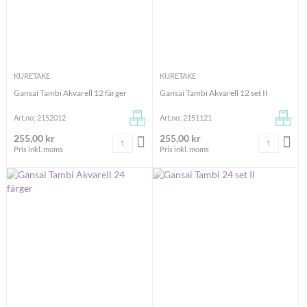
KURETAKE
KURETAKE
Gansai Tambi Akvarell 12 färger
Gansai Tambi Akvarell 12 set II
Art.no: 2152012
Art.no: 2151121
255,00 kr
255,00 kr
Antal
Antal
LÄGG I VARUKORGEN
LÄG
Pris inkl. moms
Pris inkl. moms