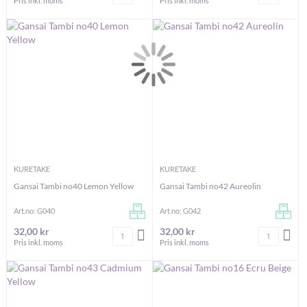
Pris inkl. moms
Pris inkl. moms
KURETAKE
KURETAKE
Gansai Tambi no40 Lemon Yellow
Gansai Tambi no42 Aureolin
Art.no: G040
Art.no: G042
32,00 kr
32,00 kr
Antal
Antal
LÄGG I VARUKORGEN
LÄG
Pris inkl. moms
Pris inkl. moms