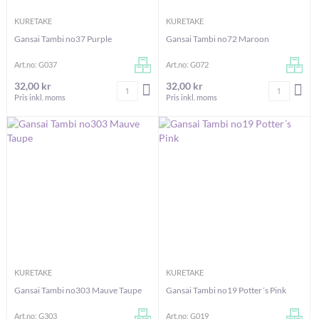
KURETAKE
KURETAKE
Gansai Tambi no37 Purple
Gansai Tambi no72 Maroon
Art.no: G037
Art.no: G072
32,00 kr
32,00 kr
Antal
Antal
LÄGG I VARUKORGEN
LÄG
Pris inkl. moms
Pris inkl. moms
KURETAKE
KURETAKE
Gansai Tambi no303 Mauve Taupe
Gansai Tambi no19 Potter´s Pink
Art.no: G303
Art.no: G019