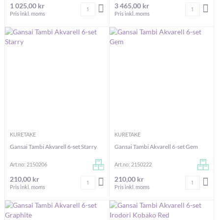
1 025,00 kr
3 465,00 kr
Antal
Antal
LÄGG I VARUKORGEN
LÄG
Pris inkl. moms
Pris inkl. moms
KURETAKE
KURETAKE
Gansai Tambi Akvarell 6-set Starry
Gansai Tambi Akvarell 6-set Gem
Art.no: 2150206
Art.no: 2150222
210,00 kr
210,00 kr
Antal
Antal
LÄGG I VARUKORGEN
LÄG
Pris inkl. moms
Pris inkl. moms