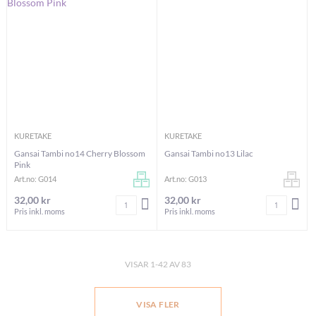
KURETAKE
KURETAKE
Gansai Tambi no14 Cherry Blossom
Gansai Tambi no13 Lilac
Pink
Art.no: G014
Art.no: G013
32,00 kr
32,00 kr
Antal
Antal
LÄGG I VARUKORGEN
LÄG
Pris inkl. moms
Pris inkl. moms
VISAR
1
-
42
AV
83
VISA FLER