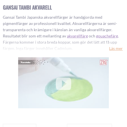
GANSAI TAMBI AKVARELL
Gansai Tambi Japanska akvarellfärger är handgjorda med
pigmentfärger av professionell kvalitet. Akvarellfärgerna är semi-
transparenta och krämigare i känslan än vanliga akvarellfärger.
Resultatet blir som ett mellanting av
akvarellfärg
och
gouachefärg
.
Färgerna kommer i stora breda koppar, som gör det lätt att få upp
färgen. Inga färger innehåller Cadmium.
Läs mer
Säljs i set, och 65 lösa kulörer.