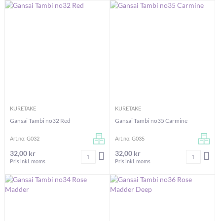
KURETAKE
KURETAKE
Gansai Tambi no32 Red
Gansai Tambi no35 Carmine
Art.no: G032
Art.no: G035
32,00 kr
32,00 kr
Antal
Antal
LÄGG I VARUKORGEN
LÄG
Pris inkl. moms
Pris inkl. moms