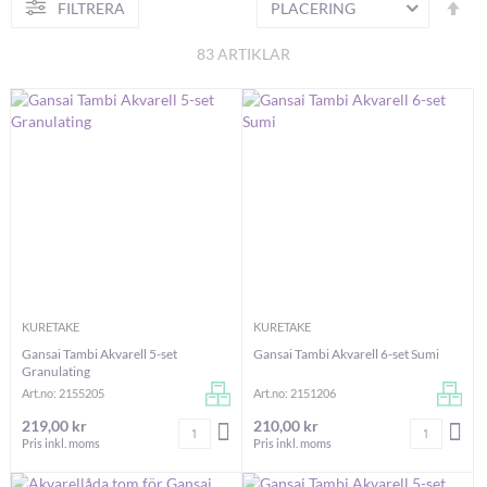
Fa
FILTRERA
S
or
83
ARTIKLAR
KURETAKE
KURETAKE
Gansai Tambi Akvarell 5-set
Gansai Tambi Akvarell 6-set Sumi
Granulating
Art.no: 2155205
Art.no: 2151206
219,00 kr
210,00 kr
Antal
Antal
LÄGG I VARUKORGEN
LÄG
Pris inkl. moms
Pris inkl. moms