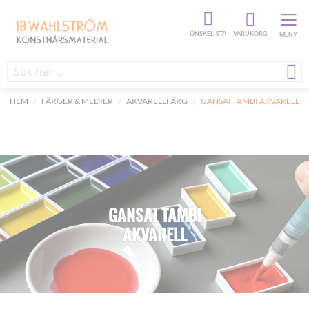
ÖNSKELISTA
VARUKORG
MENY
HEM
FÄRGER & MEDIER
AKVARELLFÄRG
GANSAI TAMBI AKVARELL
GANSAI TAMBI
AKVARELL