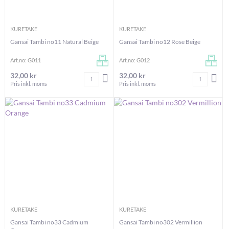
KURETAKE
KURETAKE
Gansai Tambi no11 Natural Beige
Gansai Tambi no12 Rose Beige
Art.no: G011
Art.no: G012
32,00 kr
32,00 kr
Antal
Antal
LÄGG I VARUKORGEN
LÄG
Pris inkl. moms
Pris inkl. moms
KURETAKE
KURETAKE
Gansai Tambi no33 Cadmium
Gansai Tambi no302 Vermillion