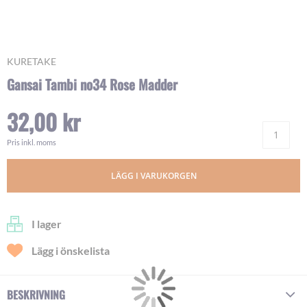
Skip
KURETAKE
to
Gansai Tambi no34 Rose Madder
the
beginning
32,00 kr
of
Ant
the
images
Pris inkl. moms
gallery
LÄGG I VARUKORGEN
I lager
Lägg i önskelista
BESKRIVNING