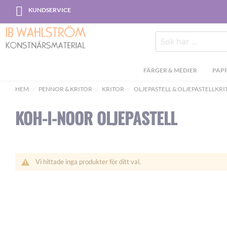
Skip
KUNDSERVICE
to
Content
Sök
FÄRGER & MEDIER
PAPP
HEM
PENNOR & KRITOR
KRITOR
OLJEPASTELL & OLJEPASTELLKR
KOH-I-NOOR OLJEPASTELL
Vi hittade inga produkter för ditt val.