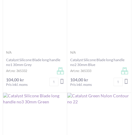
N/A
N/A
Catalyst Silicone Blade long handle
Catalyst Silicone Blade long handle
no1 30mm Grey
no2 30mm Blue
Art.no: 365332
Art.no: 365333
104,00 kr
104,00 kr
Antal
Antal
LÄGG I VARUKORGEN
LÄG
Pris inkl. moms
Pris inkl. moms