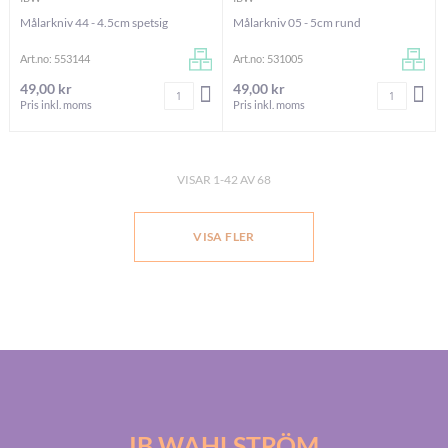
Målarkniv 44 - 4.5cm spetsig
Målarkniv 05 - 5cm rund
Art.no: 553144
Art.no: 531005
49,00 kr
49,00 kr
Antal
Antal
LÄGG I VARUKORGEN
LÄG
Pris inkl. moms
Pris inkl. moms
VISAR
1
-
42
AV
68
VISA FLER
IB WAHLSTRÖM