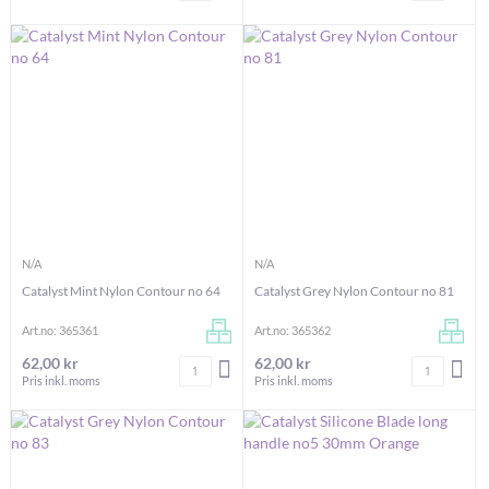
N/A
N/A
Catalyst Mint Nylon Contour no 64
Catalyst Grey Nylon Contour no 81
Art.no: 365361
Art.no: 365362
62,00 kr
62,00 kr
Antal
Antal
LÄGG I VARUKORGEN
LÄG
Pris inkl. moms
Pris inkl. moms