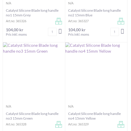
N/A
N/A
Catalyst Silicone Blade long handle
Catalyst Silicone Blade long handle
no1 15mm Grey
no2 15mm Blue
Art.no: 365326
Art.no: 365327
104,00 kr
104,00 kr
Antal
Antal
LÄGG I VARUKORGEN
LÄG
Pris inkl. moms
Pris inkl. moms
N/A
N/A
Catalyst Silicone Blade long handle
Catalyst Silicone Blade long handle
no3 15mm Green
no4 15mm Yellow
Art.no: 365328
Art.no: 365329