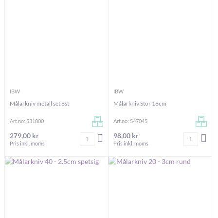
IBW
IBW
Målarkniv metall set 6st
Målarkniv Stor 16cm
Art.no: 531000
Art.no: 547045
279,00 kr
98,00 kr
Antal
Antal
LÄGG I VARUKORGEN
LÄG
Pris inkl. moms
Pris inkl. moms