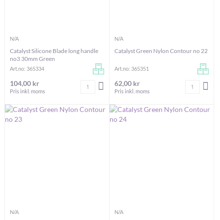
N/A
N/A
Catalyst Silicone Blade long handle
Catalyst Green Nylon Contour no 22
no3 30mm Green
Art.no: 365334
Art.no: 365351
104,00 kr
62,00 kr
Antal
Antal
LÄGG I VARUKORGEN
LÄG
Pris inkl. moms
Pris inkl. moms
N/A
N/A