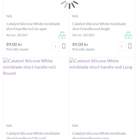
N/A
N/A
Catalyst Silicone White miniblade
Catalyst Silicone White miniblade
short handle no2 Scraper
short handle no4 Angle
Art.no: 365367
Art.no: 365369
89,00 kr
89,00 kr
Antal
Antal
LÄGG I VARUKORGEN
LÄG
Pris inkl. moms
Pris inkl. moms
N/A
N/A
Catalyst Silicone White miniblade
Catalyst Silicone White miniblade
short handle no5 Round
short handle no6 Long