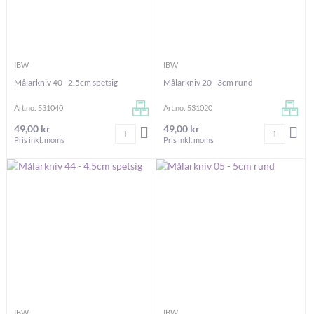
IBW
IBW
Målarkniv 40 - 2.5cm spetsig
Målarkniv 20 - 3cm rund
Art.no: 531040
Art.no: 531020
49,00 kr
49,00 kr
Antal
Antal
LÄGG I VARUKORGEN
LÄG
Pris inkl. moms
Pris inkl. moms
IBW
IBW