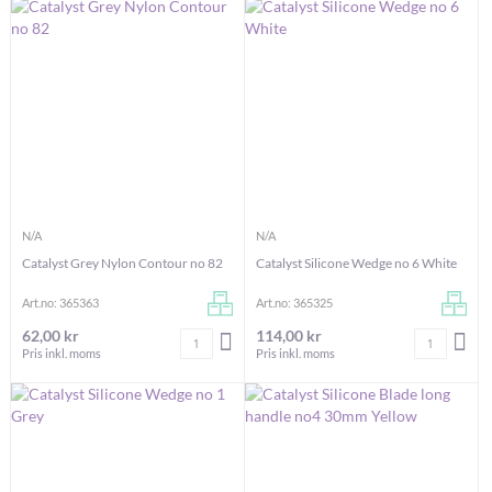
N/A
N/A
Catalyst Grey Nylon Contour no 82
Catalyst Silicone Wedge no 6 White
Art.no: 365363
Art.no: 365325
62,00 kr
114,00 kr
Antal
Antal
LÄGG I VARUKORGEN
LÄG
Pris inkl. moms
Pris inkl. moms