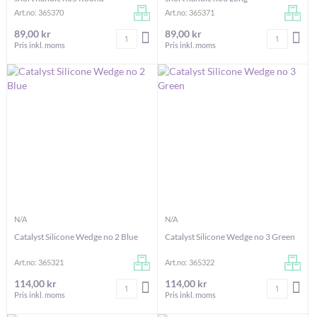
Art.no: 365370
Art.no: 365371
89,00 kr
89,00 kr
Antal
Antal
LÄGG I VARUKORGEN
LÄG
Pris inkl. moms
Pris inkl. moms
N/A
N/A
Catalyst Silicone Wedge no 2 Blue
Catalyst Silicone Wedge no 3 Green
Art.no: 365321
Art.no: 365322
114,00 kr
114,00 kr
Antal
Antal
LÄGG I VARUKORGEN
LÄG
Pris inkl. moms
Pris inkl. moms