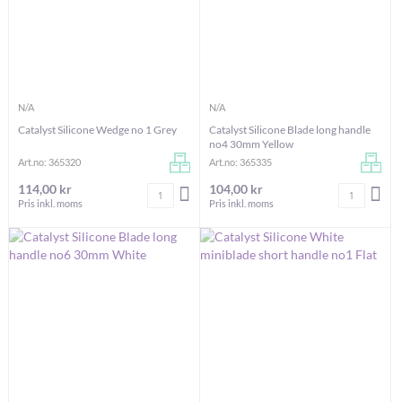
N/A
N/A
Catalyst Silicone Wedge no 1 Grey
Catalyst Silicone Blade long handle
no4 30mm Yellow
Art.no: 365320
Art.no: 365335
114,00 kr
104,00 kr
Antal
Antal
LÄGG I VARUKORGEN
LÄG
Pris inkl. moms
Pris inkl. moms