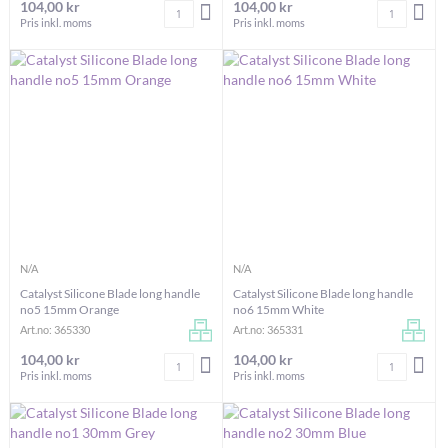
104,00 kr
104,00 kr
Antal
Antal
LÄGG I VARUKORGEN
LÄG
Pris inkl. moms
Pris inkl. moms
N/A
N/A
Catalyst Silicone Blade long handle
Catalyst Silicone Blade long handle
no5 15mm Orange
no6 15mm White
Art.no: 365330
Art.no: 365331
104,00 kr
104,00 kr
Antal
Antal
LÄGG I VARUKORGEN
LÄG
Pris inkl. moms
Pris inkl. moms