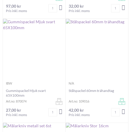
97,00 kr
32,00 kr
Antal
Antal
LÄGG I VARUKORGEN
LÄG
Pris inkl. moms
Pris inkl. moms
IBW
N/A
Gummispackel Mjuk svart
Stålspackel 60mm trähandtag
65X100mm
Art.no: 870074
Art.no: 109016
27,00 kr
42,00 kr
Antal
Antal
LÄGG I VARUKORGEN
LÄG
Pris inkl. moms
Pris inkl. moms