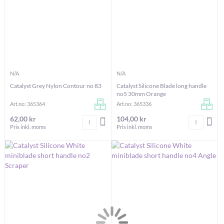
N/A
N/A
Catalyst Grey Nylon Contour no 83
Catalyst Silicone Blade long handle
no5 30mm Orange
Art.no: 365364
Art.no: 365336
62,00 kr
104,00 kr
Antal
Antal
LÄGG I VARUKORGEN
LÄG
Pris inkl. moms
Pris inkl. moms