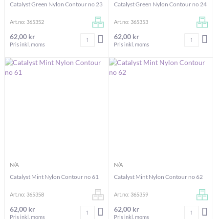
Catalyst Green Nylon Contour no 23
Catalyst Green Nylon Contour no 24
Art.no: 365352
Art.no: 365353
62,00 kr
62,00 kr
Antal
Antal
LÄGG I VARUKORGEN
LÄG
Pris inkl. moms
Pris inkl. moms
N/A
N/A
Catalyst Mint Nylon Contour no 61
Catalyst Mint Nylon Contour no 62
Art.no: 365358
Art.no: 365359
62,00 kr
62,00 kr
Antal
Antal
LÄGG I VARUKORGEN
LÄG
Pris inkl. moms
Pris inkl. moms