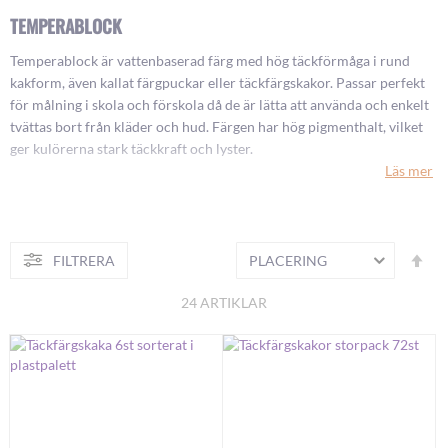
TEMPERABLOCK
Temperablock är vattenbaserad färg med hög täckförmåga i rund
kakform, även kallat färgpuckar eller täckfärgskakor. Passar perfekt
för målning i skola och förskola då de är lätta att använda och enkelt
tvättas bort från kläder och hud. Färgen har hög pigmenthalt, vilket
ger kulörerna stark täckkraft och lyster.
Läs mer
Färgpuckar 6 st/fp och i storpack
Vi säljer temperablock i en mängd olika kulörer (6 st/förpackning)
Fa
FILTRERA
och blandat i storpack (72 st/förpackning). Varje kaka är 57x19 mm.
S
or
Här hittar du även tomma plastpaletter för påfyllnad. Använd dina
24
ARTIKLAR
färgpuckar med vattentåliga papper som underlag, undvik glatta och
tunna ark.