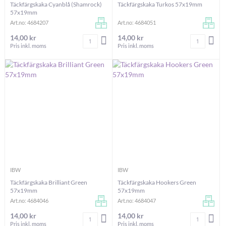
Täckfärgskaka Cyanblå (Shamrock)
Täckfärgskaka Turkos 57x19mm
57x19mm
Art.no: 4684207
Art.no: 4684051
14,00 kr
14,00 kr
Antal
Antal
LÄGG I VARUKORGEN
LÄG
Pris inkl. moms
Pris inkl. moms
IBW
IBW
Täckfärgskaka Brilliant Green
Täckfärgskaka Hookers Green
57x19mm
57x19mm
Art.no: 4684046
Art.no: 4684047
14,00 kr
14,00 kr
Antal
Antal
LÄGG I VARUKORGEN
LÄG
Pris inkl. moms
Pris inkl. moms