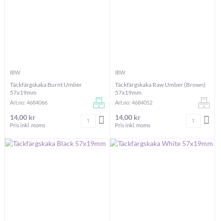
IBW
IBW
Täckfärgskaka Burnt Umber
Täckfärgskaka Raw Umber (Brown)
57x19mm
57x19mm
Art.no: 4684066
Art.no: 4684052
14,00 kr
14,00 kr
Antal
Antal
LÄGG I VARUKORGEN
LÄG
Pris inkl. moms
Pris inkl. moms