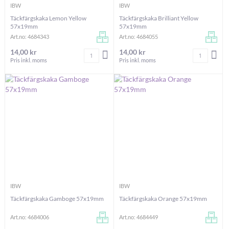
IBW
IBW
Täckfärgskaka Lemon Yellow
Täckfärgskaka Brilliant Yellow
57x19mm
57x19mm
Art.no: 4684343
Art.no: 4684055
14,00 kr
14,00 kr
Antal
Antal
LÄGG I VARUKORGEN
LÄG
Pris inkl. moms
Pris inkl. moms
IBW
IBW
Täckfärgskaka Gamboge 57x19mm
Täckfärgskaka Orange 57x19mm
Art.no: 4684006
Art.no: 4684449