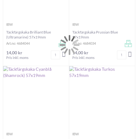
IBW
IBW
Täckfärgskaka Brilliant Blue
Täckfärgskaka Prussian Blue
(Ultramarine) 57x19mm
57x19mm
Art.no: 4684044
Art.no: 4684034
14,00 kr
14,00 kr
Antal
Antal
LÄGG I VARUKORGEN
LÄG
Pris inkl. moms
Pris inkl. moms
IBW
IBW