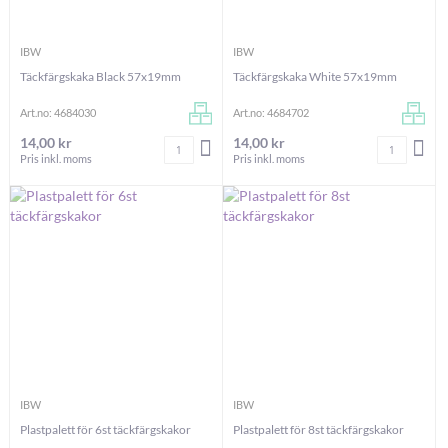
IBW
IBW
Täckfärgskaka Black 57x19mm
Täckfärgskaka White 57x19mm
Art.no: 4684030
Art.no: 4684702
14,00 kr
14,00 kr
Antal
Antal
LÄGG I VARUKORGEN
LÄG
Pris inkl. moms
Pris inkl. moms
IBW
IBW
Plastpalett för 6st täckfärgskakor
Plastpalett för 8st täckfärgskakor