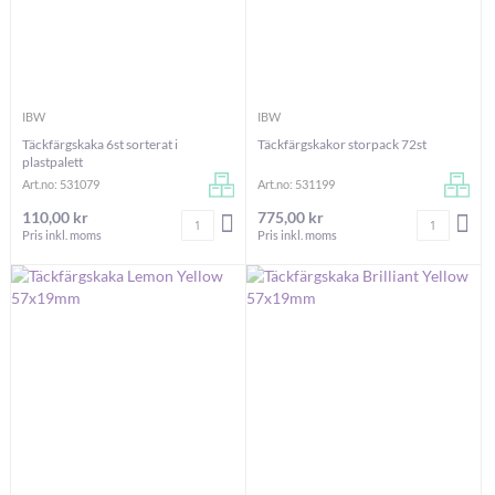
IBW
IBW
Täckfärgskaka 6st sorterat i
Täckfärgskakor storpack 72st
plastpalett
Art.no: 531079
Art.no: 531199
110,00 kr
775,00 kr
Antal
Antal
LÄGG I VARUKORGEN
LÄG
Pris inkl. moms
Pris inkl. moms