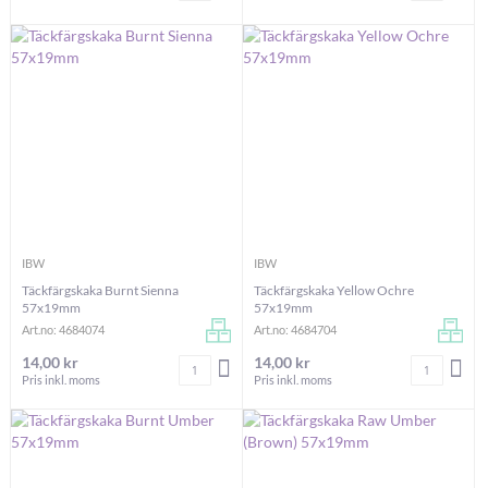
IBW
IBW
Täckfärgskaka Burnt Sienna
Täckfärgskaka Yellow Ochre
57x19mm
57x19mm
Art.no: 4684074
Art.no: 4684704
14,00 kr
14,00 kr
Antal
Antal
LÄGG I VARUKORGEN
LÄG
Pris inkl. moms
Pris inkl. moms