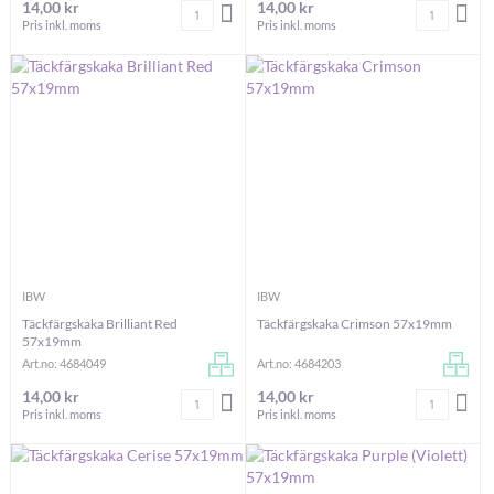
14,00 kr
14,00 kr
Antal
Antal
LÄGG I VARUKORGEN
LÄG
Pris inkl. moms
Pris inkl. moms
IBW
IBW
Täckfärgskaka Brilliant Red
Täckfärgskaka Crimson 57x19mm
57x19mm
Art.no: 4684049
Art.no: 4684203
14,00 kr
14,00 kr
Antal
Antal
LÄGG I VARUKORGEN
LÄG
Pris inkl. moms
Pris inkl. moms