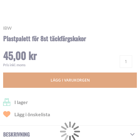
Skip
IBW
to
Plastpalett för 8st täckfärgskakor
the
beginning
45,00 kr
of
Ant
the
images
Pris inkl. moms
gallery
LÄGG I VARUKORGEN
I lager
Lägg i önskelista
BESKRIVNING