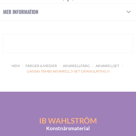
MER INFORMATION
HEM
FÄRGER & MEDIER
AKVARELLFÄRG
AKVARELLSET
GANSAI TAMBI AKVARELL 5-SET GRANULATING II
IB WAHLSTRÖM
Konstnärsmaterial