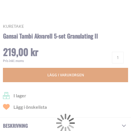
Skip
KURETAKE
to
Gansai Tambi Akvarell 5-set Granulating II
the
beginning
219,00 kr
of
Ant
the
images
Pris inkl. moms
gallery
LÄGG I VARUKORGEN
I lager
Lägg i önskelista
BESKRIVNING