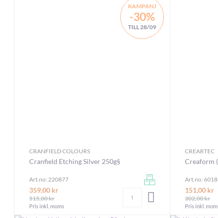
KAMPANJ
-30%
TILL 28/09
CRANFIELD COLOURS
CREARTEC
Cranfield Etching Silver 250g§
Creaform (
Art.no: 220877
Art.no: 601
359,00 kr
151,00 kr
Antal
LÄGG I VARUKORGEN
515,00 kr
302,00 kr
Pris inkl. moms
Pris inkl. mom