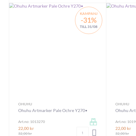
KAMPANJ
-31%
TILL 31/08
OHUHU
OHUHU
Ohuhu Artmarker Pale Ochre Y270•
Ohuhu Art
Art.no: 1013270
Art.no: 101
22,00 kr
22,00 kr
Antal
LÄGG I VARUKORGEN
32,00 kr
32,00 kr