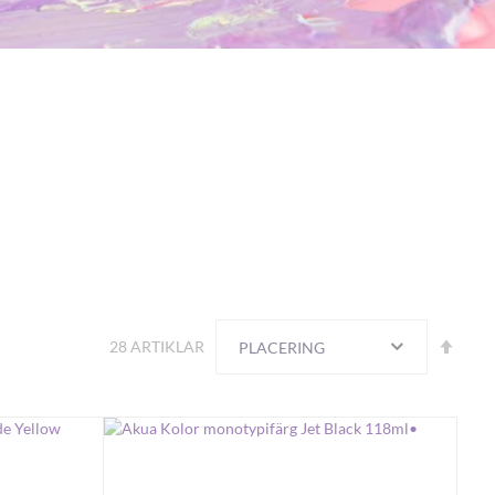
Sortera
Fall
28
ARTIKLAR
ordn