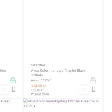
SPEEDBALL
lide
Akua Kolor monotypifärg Jet Black
118ml•
Art.no: 585248
113,40 kr
Antal
Antal
LÄGG I VARUKORGEN
LÄGG I V
162,00 kr
Pris inkl. moms