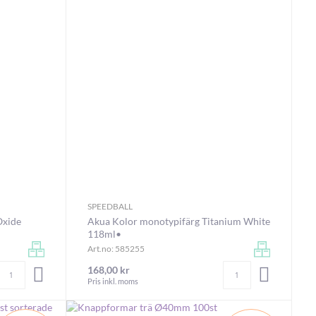
SPEEDBALL
Oxide
Akua Kolor monotypifärg Titanium White
118ml•
Art.no: 585255
Antal
Antal
168,00 kr
LÄGG I VARUKORGEN
LÄGG I V
Pris inkl. moms