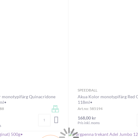
SPEEDBALL
r monotypifärg Quinacridone
Akua Kolor monotypifärg Red 
8ml•
118ml•
088
Art.no: 585194
Antal
168,00 kr
LÄGG I VARUKORGEN
Pris inkl. moms
s