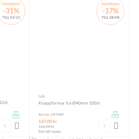
KAMPANJ
KAMPANJ
-31%
-17%
TILL 31/12
TILL 28/08
N/A
12st
Knappformar trä Ø40mm 100st
Art.no: 247040
137,00 kr
Antal
Antal
LÄGG I VARUKORGEN
LÄGG I V
166,00 kr
Pris inkl. moms