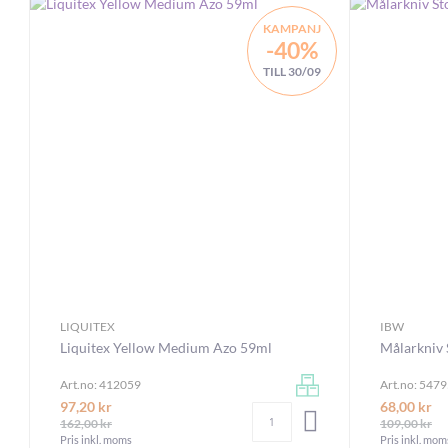
KAMPANJ
-40%
TILL 30/09
LIQUITEX
IBW
Liquitex Yellow Medium Azo 59ml
Målarkniv
Art.no: 412059
Art.no: 547
97,20 kr
68,00 kr
Antal
LÄGG I VARUKORGEN
162,00 kr
109,00 kr
Pris inkl. moms
Pris inkl. mom