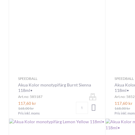
SPEEDBALL
SPEEDBALL
Akua Kolor monotypifärg Burnt Sienna
Akua Kolo
118ml•
118ml•
Art.no: 585187
Art.no: 585
117,60 kr
117,60 kr
Antal
LÄGG I VARUKORGEN
168,00 kr
168,00 kr
Pris inkl. moms
Pris inkl. mom