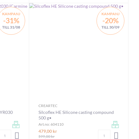
KAMPANJ
KAMPANJ
-31%
-20%
TILL 31/08
TILL 30/09
CREARTEC
 YR030
Silcoflex HE Silicone casting compound
500 g•
Art.no: 604110
479,00 kr
Antal
Antal
LÄGG I VARUKORGEN
LÄGG I V
599,00 kr