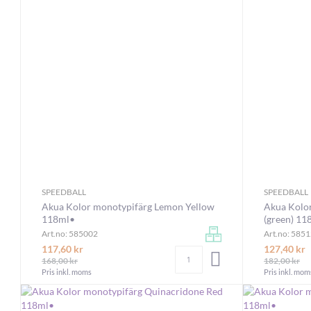
SPEEDBALL
SPEEDBALL
Akua Kolor monotypifärg Lemon Yellow
Akua Kolor
118ml•
(green) 11
Art.no: 585002
Art.no: 585
117,60 kr
127,40 kr
Antal
LÄGG I VARUKORGEN
168,00 kr
182,00 kr
Pris inkl. moms
Pris inkl. mom