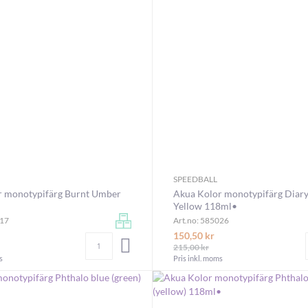
SPEEDBALL
r monotypifärg Burnt Umber
Akua Kolor monotypifärg Diary
Yellow 118ml•
217
Art.no: 585026
150,50 kr
Antal
LÄGG I VARUKORGEN
215,00 kr
s
Pris inkl. moms