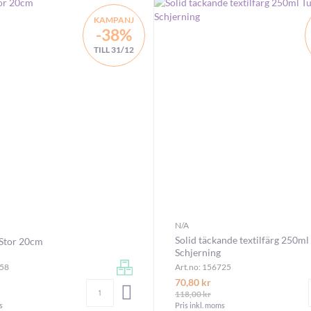
KAMPANJ
-38%
TILL 31/12
N/A
Solid täckande textilfärg 250ml
 Stor 20cm
Schjerning
958
Art.no: 156725
70,80 kr
Antal
LÄGG I VARUKORGEN
118,00 kr
s
Pris inkl. moms