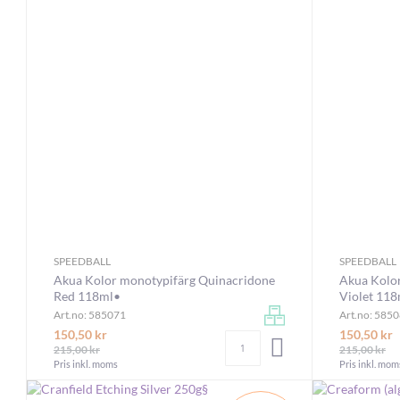
SPEEDBALL
SPEEDBALL
Akua Kolor monotypifärg Quinacridone
Akua Kolo
Red 118ml•
Violet 11
Art.no: 585071
Art.no: 585
150,50 kr
150,50 kr
Antal
LÄGG I VARUKORGEN
215,00 kr
215,00 kr
Pris inkl. moms
Pris inkl. mom