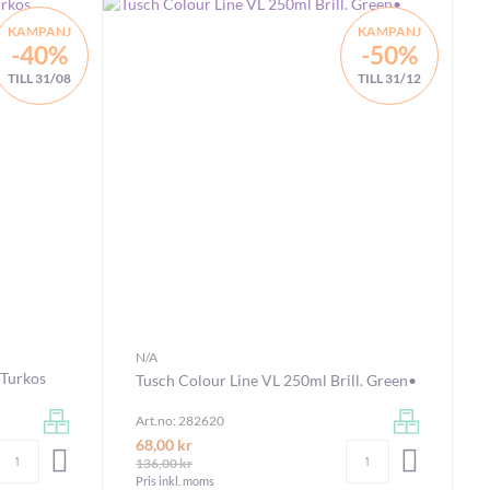
KAMPANJ
KAMPANJ
-40%
-50%
TILL 31/08
TILL 31/12
N/A
 Turkos
Tusch Colour Line VL 250ml Brill. Green•
Art.no: 282620
68,00 kr
Antal
Antal
LÄGG I VARUKORGEN
LÄGG I V
136,00 kr
Pris inkl. moms