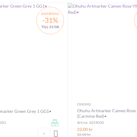
KAMPANJ
-31%
TILL 31/08
OHUHU
Ohuhu Artmarker Cameo Rose
marker Green Grey 1 GG1•
(Carmine Red)•
9001
Art.no: 1019030
22,00 kr
Antal
LÄGG I VARUKORGEN
32,00 kr