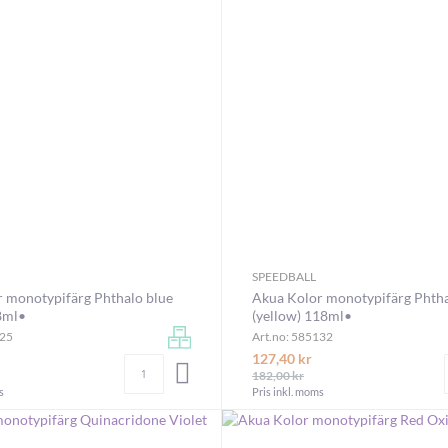
SPEEDBALL
 monotypifärg Phthalo blue
Akua Kolor monotypifärg Phth
8ml•
(yellow) 118ml•
125
Art.no: 585132
127,40 kr
Antal
LÄGG I VARUKORGEN
182,00 kr
s
Pris inkl. moms