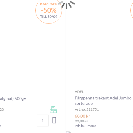
KAMPANJ
-50%
TILL 30/09
ADEL
Färgpenna trekant Adel Jumbo 
alginat) 500g•
sorterade
820
Art.no: 211751
68,00 kr
Antal
LÄGG I VARUKORGEN
99,00 kr
s
Pris inkl. moms