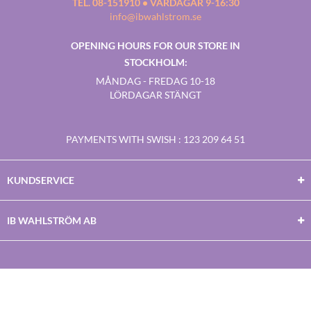
TEL. 08-151910 • VARDAGAR 9-16:30
info@ibwahlstrom.se
OPENING HOURS FOR OUR STORE IN
STOCKHOLM:
MÅNDAG - FREDAG 10-18
LÖRDAGAR STÄNGT
PAYMENTS WITH SWISH
: 123 209 64 51
KUNDSERVICE
IB WAHLSTRÖM AB
Facebook
Twitter
Youtube
Instagram
Copyright © 2026
IB WAHLSTRÖM