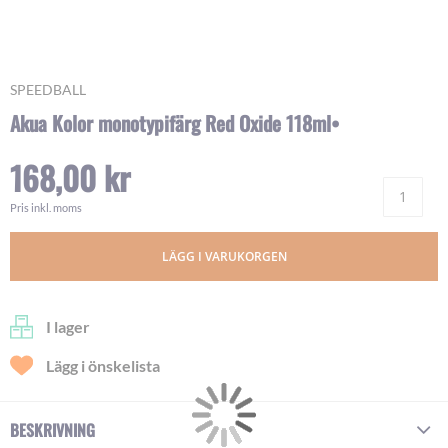
Skip
SPEEDBALL
to
Akua Kolor monotypifärg Red Oxide 118ml•
the
beginning
168,00 kr
of
Ant
the
images
Pris inkl. moms
gallery
LÄGG I VARUKORGEN
I lager
Lägg i önskelista
BESKRIVNING