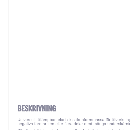
Skip
to
the
beginning
of
the
images
gallery
BESKRIVNING
Universellt tillämpbar, elastisk silikonformmassa för tillverknin
negativa formar i en eller flera delar med många underskärni