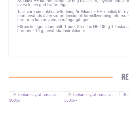
Silcoflex HE kännetecknas av hög elasticitet, mycket detaljer
avtryck och god flytförmåga.
Tack vare sin enkla användning är Silcoflex HE idealisk för ny
men används även vid professionell formtillverkning, efterso
formarna kan användas många gånger.
Förpackningens innehåll: 1 burk Silcoflex HE 490 g,1 flaska si
hardener 10 g, användarinstruktioner
RE