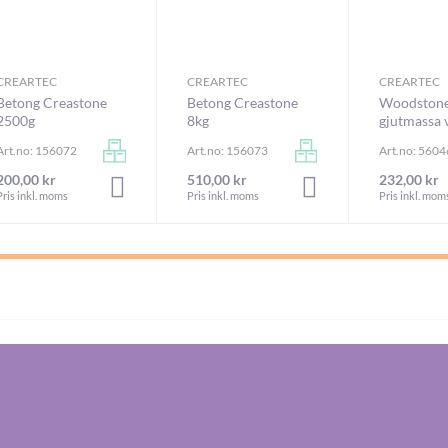
CREARTEC
CREARTEC
CREARTEC
Betong Creastone
Betong Creastone
Woodston
2500g
8kg
gjutmassa 
Art.no: 156072
Art.no: 156073
Art.no: 560
200,00 kr
510,00 kr
232,00 kr
RUKORGEN
LÄGG I VARUKORGEN
LÄGG I VARUKORGEN
Pris inkl. moms
Pris inkl. moms
Pris inkl. mom