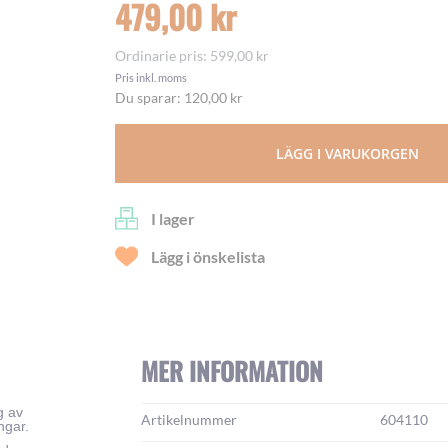
479,00 kr
Ordinarie pris
599,00 kr
Pris inkl. moms
Du sparar:
120,00 kr
LÄGG I VARUKORGEN
I lager
Lägg i önskelista
MER INFORMATION
g av
Mer
Artikelnummer
604110
ngar.
information: