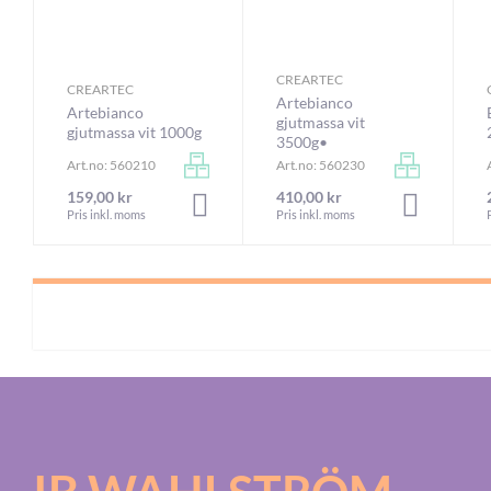
CREARTEC
CREARTEC
Artebianco
Artebianco
gjutmassa vit
gjutmassa vit 1000g
3500g•
Art.no: 560210
Art.no: 560230
159,00 kr
410,00 kr
LÄGG I VARUKORGEN
LÄGG I VA
Pris inkl. moms
Pris inkl. moms