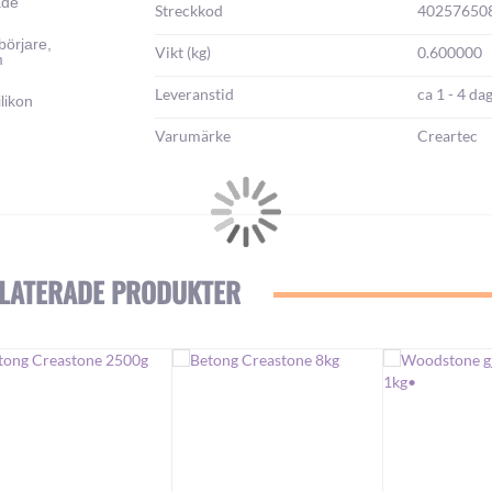
ade
Streckkod
40257650
börjare,
Vikt (kg)
0.600000
m
Leveranstid
ca 1 - 4 da
likon
Varumärke
Creartec
LATERADE PRODUKTER