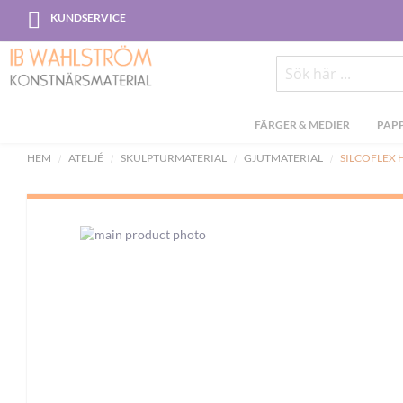
Skip
KUNDSERVICE
to
Content
Sök
FÄRGER & MEDIER
PAPP
HEM
ATELJÉ
SKULPTURMATERIAL
GJUTMATERIAL
SILCOFLEX 
Skip
to
the
end
of
the
images
gallery