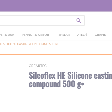
SÖK
ER & DUK
PENNOR & KRITOR
PENSLAR
ATELJÉ
GRAFIK
HE SILICONE CASTING COMPOUND 500 G•
CREARTEC
Silcoflex HE Silicone casti
compound 500 g•