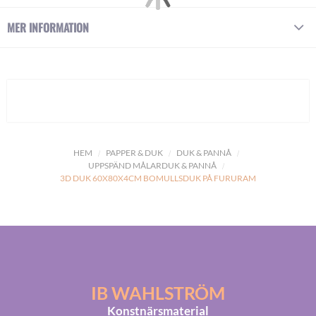
MER INFORMATION
HEM
PAPPER & DUK
DUK & PANNÅ
UPPSPÄND MÅLARDUK & PANNÅ
3D DUK 60X80X4CM BOMULLSDUK PÅ FURURAM
IB WAHLSTRÖM
Konstnärsmaterial