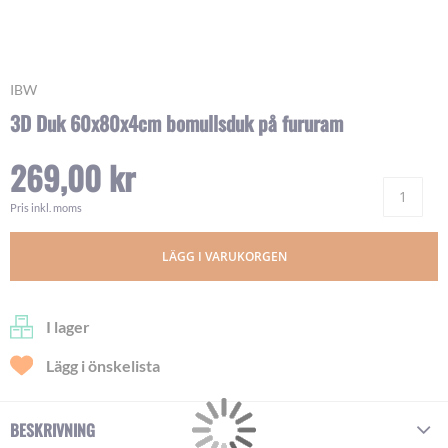
Skip
IBW
to
3D Duk 60x80x4cm bomullsduk på fururam
the
beginning
269,00 kr
of
Ant
the
images
Pris inkl. moms
gallery
LÄGG I VARUKORGEN
I lager
Lägg i önskelista
BESKRIVNING