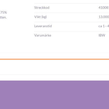
information:
Streckkod
41008
l 75%
Vikt (kg)
13.00
tten.
Leveranstid
ca 1 - 
Varumärke
IBW