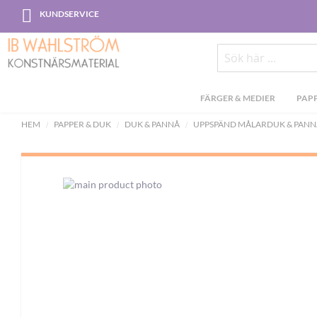
Skip
KUNDSERVICE
to
Content
Sök
FÄRGER & MEDIER
PAPP
HEM
PAPPER & DUK
DUK & PANNÅ
UPPSPÄND MÅLARDUK & PANN
Skip
to
the
end
of
the
images
gallery