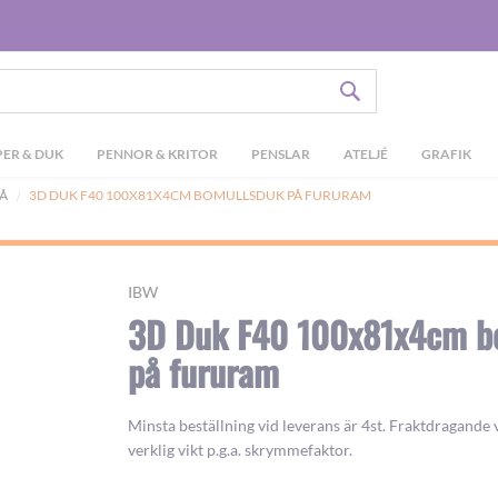
SÖK
ER & DUK
PENNOR & KRITOR
PENSLAR
ATELJÉ
GRAFIK
Å
3D DUK F40 100X81X4CM BOMULLSDUK PÅ FURURAM
IBW
3D Duk F40 100x81x4cm b
på fururam
Minsta beställning vid leverans är 4st. Fraktdragande v
verklig vikt p.g.a. skrymmefaktor.