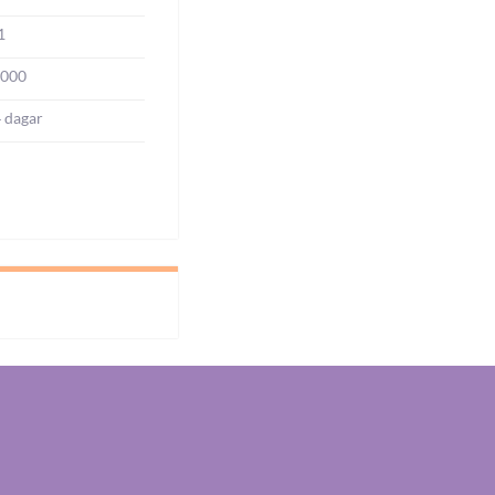
1
0000
4 dagar