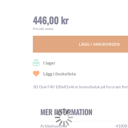
446,00 kr
Pris inkl. moms
LÄGG I VARUKORGEN
I lager
Lägg i önskelista
3D Duk F40 100x81x4cm bomullsduk på fururam finns 
MER INFORMATION
Mer
Artikelnummer
41008