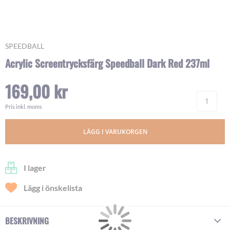
Skip
SPEEDBALL
to
Acrylic Screentrycksfärg Speedball Dark Red 237ml
the
beginning
169,00 kr
of
Ant
the
images
Pris inkl. moms
gallery
LÄGG I VARUKORGEN
I lager
Lägg i önskelista
BESKRIVNING