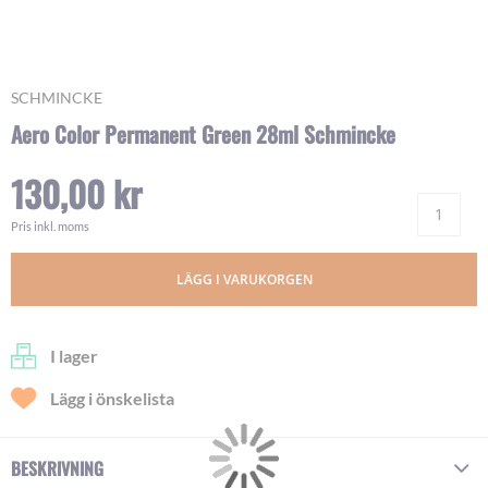
Skip
SCHMINCKE
to
Aero Color Permanent Green 28ml Schmincke
the
beginning
130,00 kr
of
Ant
the
images
Pris inkl. moms
gallery
LÄGG I VARUKORGEN
I lager
Lägg i önskelista
BESKRIVNING