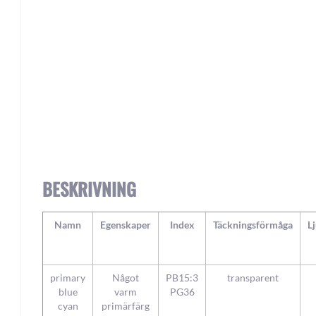
Skip
to
the
beginning
of
the
BESKRIVNING
images
gallery
Namn
Egenskaper
Index
Täckningsförmåga
L
primary
Något
PB15:3
transparent
blue
varm
PG36
cyan
primärfärg