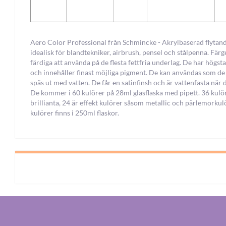
Aero Color Professional från Schmincke - Akrylbaserad flytand
idealisk för blandtekniker, airbrush, pensel och stålpenna. Färg
färdiga att använda på de flesta fettfria underlag. De har högsta
och innehåller finast möjliga pigment. De kan användas som de 
späs ut med vatten. De får en satinfinsh och är vattenfasta när d
De kommer i 60 kulörer på 28ml glasflaska med pipett. 36 kulö
brillianta, 24 är effekt kulörer såsom metallic och pärlemorkul
kulörer finns i 250ml flaskor.