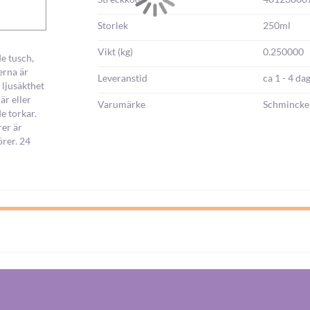
Storlek
250ml
Vikt (kg)
0.250000
e tusch,
erna är
Leveranstid
ca 1 - 4 da
 ljusäkthet
är eller
Varumärke
Schmincke
e torkar.
rer är
örer. 24