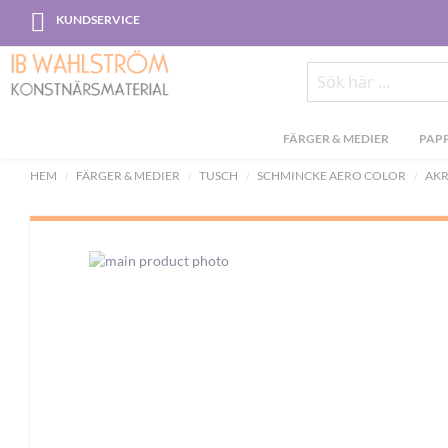
Skip
KUNDSERVICE
to
Content
Sök
FÄRGER & MEDIER
PAPP
HEM
FÄRGER & MEDIER
TUSCH
SCHMINCKE AERO COLOR
AKR
Skip
to
the
end
of
the
images
gallery