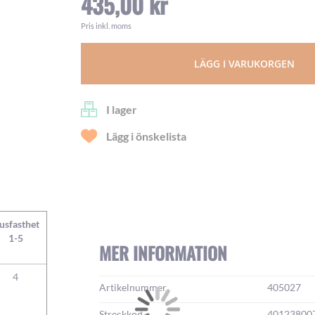
435,00 kr
Pris inkl. moms
LÄGG I VARUKORGEN
I lager
Lägg i önskelista
jusfasthet
1-5
MER INFORMATION
4
Mer
Artikelnummer
405027
information:
Streckkod
40123800