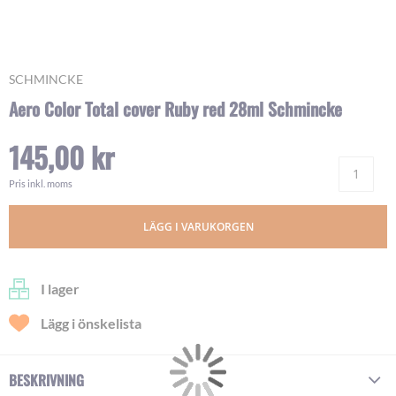
Skip
SCHMINCKE
to
Aero Color Total cover Ruby red 28ml Schmincke
the
beginning
145,00 kr
of
Ant
the
images
Pris inkl. moms
gallery
LÄGG I VARUKORGEN
I lager
Lägg i önskelista
BESKRIVNING