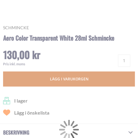
Skip
SCHMINCKE
to
Aero Color Transparent White 28ml Schmincke
the
beginning
130,00 kr
of
Ant
the
images
Pris inkl. moms
gallery
LÄGG I VARUKORGEN
I lager
Lägg i önskelista
BESKRIVNING