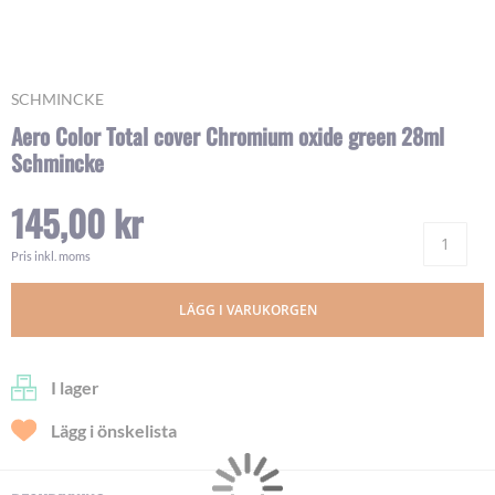
Skip
SCHMINCKE
to
Aero Color Total cover Chromium oxide green 28ml
the
Schmincke
beginning
of
the
145,00 kr
images
Ant
gallery
Pris inkl. moms
LÄGG I VARUKORGEN
I lager
Lägg i önskelista