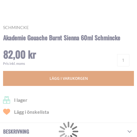
Skip
SCHMINCKE
to
Akademie Gouache Burnt Sienna 60ml Schmincke
the
beginning
82,00 kr
of
Ant
the
images
Pris inkl. moms
gallery
LÄGG I VARUKORGEN
I lager
Lägg i önskelista
BESKRIVNING