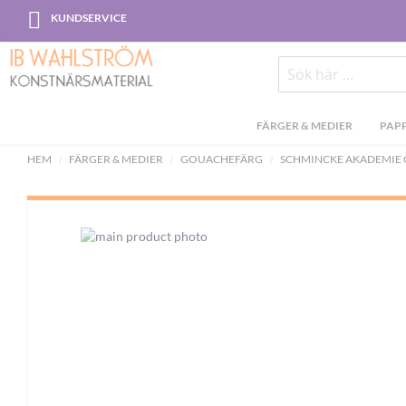
Skip
KUNDSERVICE
to
Content
Sök
FÄRGER & MEDIER
PAPP
HEM
FÄRGER & MEDIER
GOUACHEFÄRG
SCHMINCKE AKADEMIE
Skip
to
the
end
of
the
images
gallery