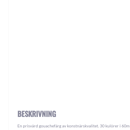
Skip
to
the
beginning
of
the
images
gallery
BESKRIVNING
En prisvärd gouachefärg av konstnärskvalitet. 30 kulörer i 60m