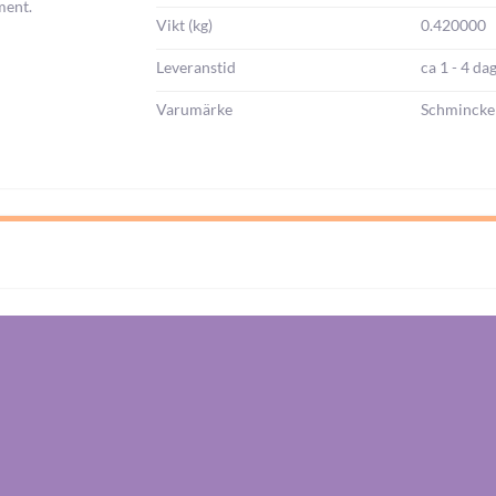
ment.
Vikt (kg)
0.420000
Leveranstid
ca 1 - 4 da
Varumärke
Schmincke