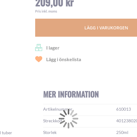
209,00 kr
Pris inkl. moms
LÄGG I VARUKORGEN
I lager
Lägg i önskelista
MER INFORMATION
Mer
Artikelnummer
610013
information:
Streckkod
40123802
Storlek
250ml
l tuber