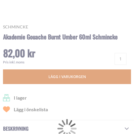
Skip
SCHMINCKE
to
Akademie Gouache Burnt Umber 60ml Schmincke
the
beginning
82,00 kr
of
Ant
the
images
Pris inkl. moms
gallery
LÄGG I VARUKORGEN
I lager
Lägg i önskelista
BESKRIVNING