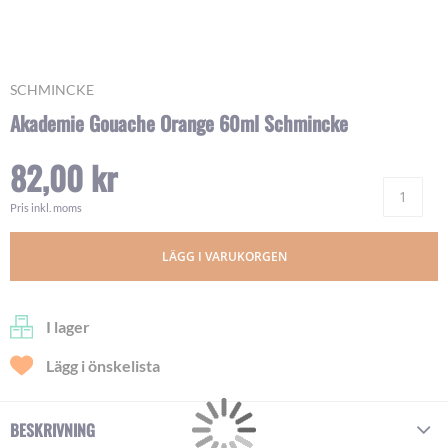
Skip
SCHMINCKE
to
Akademie Gouache Orange 60ml Schmincke
the
beginning
82,00 kr
of
Ant
the
images
Pris inkl. moms
gallery
LÄGG I VARUKORGEN
I lager
Lägg i önskelista
BESKRIVNING