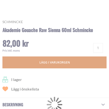
Skip
SCHMINCKE
to
Akademie Gouache Raw Sienna 60ml Schmincke
the
beginning
82,00 kr
of
Ant
the
images
Pris inkl. moms
gallery
LÄGG I VARUKORGEN
I lager
Lägg i önskelista
BESKRIVNING