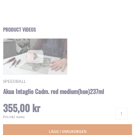
Skip
PRODUCT VIDEOS
to
the
beginning
of
the
images
gallery
SPEEDBALL
Akua Intaglio Cadm. red medium(hue)237ml
355,00 kr
Ant
Pris inkl. moms
LÄGG I VARUKORGEN