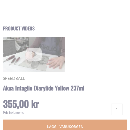
Skip
PRODUCT VIDEOS
to
the
beginning
of
the
images
gallery
SPEEDBALL
Akua Intaglio Diarylide Yellow 237ml
355,00 kr
Ant
Pris inkl. moms
LÄGG I VARUKORGEN