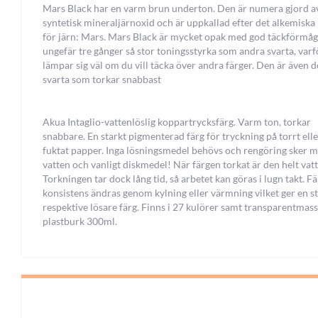
Mars Black har en varm brun underton. Den är numera gjord a
syntetisk mineraljärnoxid och är uppkallad efter det alkemisk
för järn: Mars. Mars Black är mycket opak med god täckförmå
ungefär tre gånger så stor toningsstyrka som andra svarta, var
lämpar sig väl om du vill täcka över andra färger. Den är även 
svarta som torkar snabbast
Akua Intaglio-vattenlöslig koppartrycksfärg. Varm ton, torkar
snabbare. En starkt pigmenterad färg för tryckning på torrt elle
fuktat papper. Inga lösningsmedel behövs och rengöring sker 
vatten och vanligt diskmedel! När färgen torkat är den helt vatt
Torkningen tar dock lång tid, så arbetet kan göras i lugn takt. F
konsistens ändras genom kylning eller värmning vilket ger en s
respektive lösare färg. Finns i 27 kulörer samt transparentmass
plastburk 300ml.