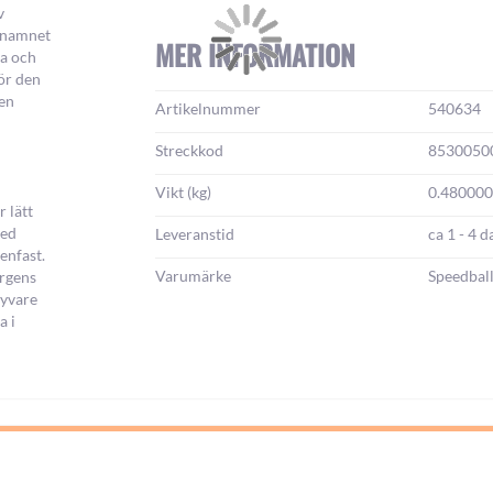
v
a namnet
MER INFORMATION
ga och
för den
den
Mer
Artikelnummer
540634
information:
Streckkod
8530050
Vikt (kg)
0.480000
r lätt
med
Leveranstid
ca 1 - 4 d
enfast.
Varumärke
Speedbal
ärgens
tyvare
a i