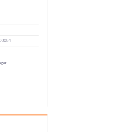
03084
agar
l