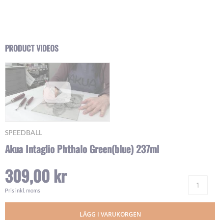
Skip
PRODUCT VIDEOS
to
the
beginning
of
the
images
gallery
SPEEDBALL
Akua Intaglio Phthalo Green(blue) 237ml
309,00 kr
Ant
Pris inkl. moms
LÄGG I VARUKORGEN