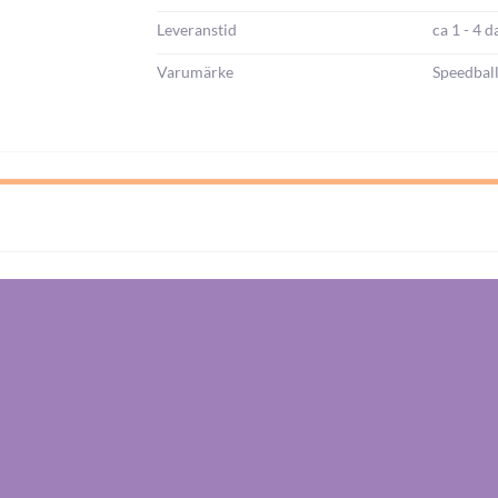
Leveranstid
ca 1 - 4 d
Varumärke
Speedbal