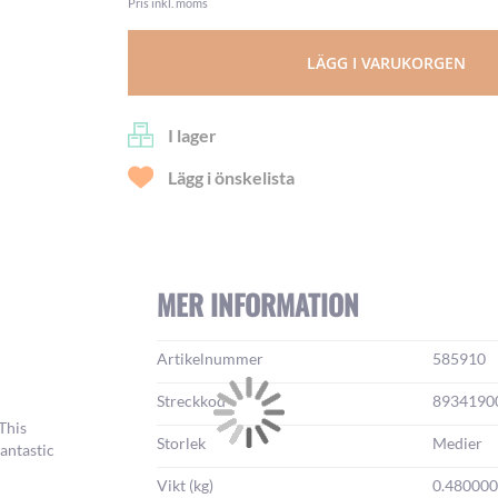
Pris inkl. moms
LÄGG I VARUKORGEN
I lager
Lägg i önskelista
MER INFORMATION
Mer
Artikelnummer
585910
information:
Streckkod
8934190
This
Storlek
Medier
antastic
Vikt (kg)
0.480000