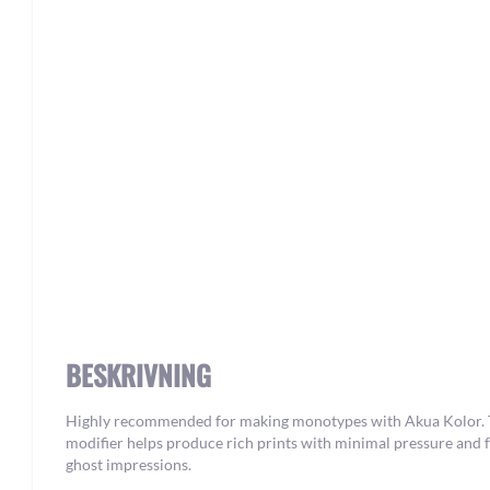
Skip
to
the
beginning
of
the
images
gallery
BESKRIVNING
Highly recommended for making monotypes with Akua Kolor. 
modifier helps produce rich prints with minimal pressure and f
ghost impressions.