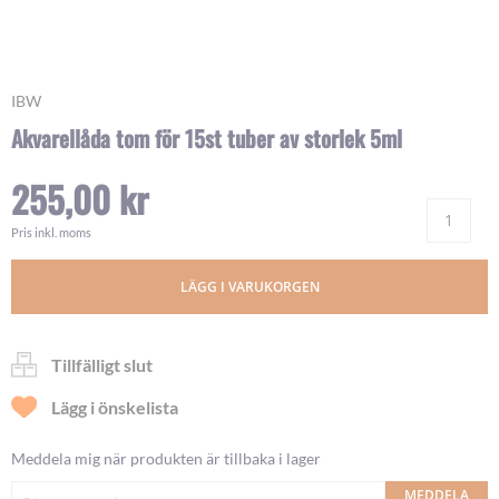
Skip
IBW
to
Akvarellåda tom för 15st tuber av storlek 5ml
the
beginning
255,00 kr
of
Ant
the
images
Pris inkl. moms
gallery
LÄGG I VARUKORGEN
Tillfälligt slut
Lägg i önskelista
Meddela mig när produkten är tillbaka i lager
MEDDELA