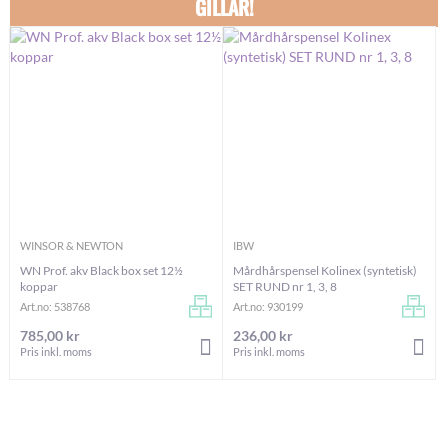
GILLAR!
WINSOR & NEWTON
IBW
WN Prof. akv Black box set 12½
Mårdhårspensel Kolinex (syntetisk)
koppar
SET RUND nr 1, 3, 8
Art.no: 538768
Art.no: 930199
785,00 kr
236,00 kr
LÄGG I VARUKORGEN
LÄG
Pris inkl. moms
Pris inkl. moms