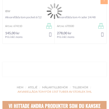
›
IBW
IBW
Akvarellåda tom pocket 6/12
Akvarellåda tom 4 rader 24/48
Art.no: 674110
Art.no: 670500
145,00 kr
278,00 kr
LÄGG I VARUKORGEN
LÄG
Pris inkl. moms
Pris inkl. moms
HEM
ATELJÉ
MÅLARTILLBEHÖR
TILLBEHÖR
AKVARELLÅDA TOM FÖR 15ST TUBER AV STORLEK 5ML
VI HITTADE ANDRA PRODUKTER SOM DU KANSKE