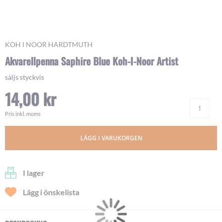
Skip
KOH I NOOR HARDTMUTH
to
Akvarellpenna Saphire Blue Koh-I-Noor Artist
the
beginning
säljs styckvis
of
14,00 kr
the
images
Ant
gallery
Pris inkl. moms
LÄGG I VARUKORGEN
I lager
Lägg i önskelista