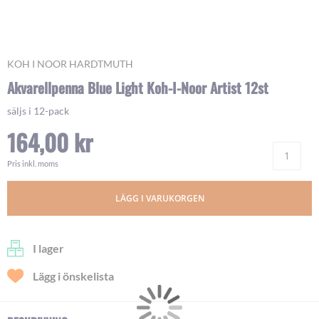
Skip
KOH I NOOR HARDTMUTH
to
Akvarellpenna Blue Light Koh-I-Noor Artist 12st
the
beginning
säljs i 12-pack
of
164,00 kr
the
images
Ant
gallery
Pris inkl. moms
LÄGG I VARUKORGEN
I lager
Lägg i önskelista