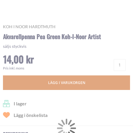
Skip
KOH I NOOR HARDTMUTH
to
Akvarellpenna Pea Green Koh-I-Noor Artist
the
beginning
säljs styckvis
of
14,00 kr
the
images
Ant
gallery
Pris inkl. moms
LÄGG I VARUKORGEN
I lager
Lägg i önskelista