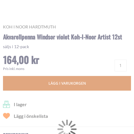
Skip
KOH I NOOR HARDTMUTH
to
Akvarellpenna Windsor violet Koh-I-Noor Artist 12st
the
beginning
säljs i 12-pack
of
164,00 kr
the
images
Ant
gallery
Pris inkl. moms
LÄGG I VARUKORGEN
I lager
Lägg i önskelista