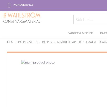
Skip
KUNDSERVICE
to
Content
Sök
FÄRGER & MEDIER
PAPP
HEM
PAPPER & DUK
PAPPER
AKVARELLPAPPER
AMATRUDA AKV
Skip
to
the
end
of
the
images
gallery