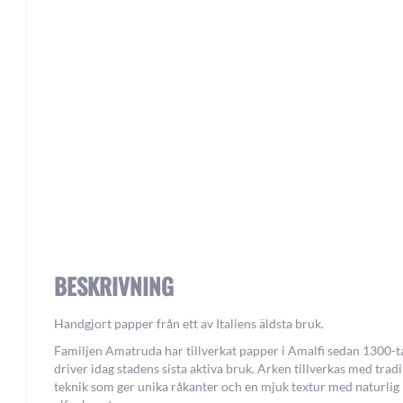
Skip
to
the
beginning
of
the
images
gallery
BESKRIVNING
Handgjort papper från ett av Italiens äldsta bruk.
Familjen Amatruda har tillverkat papper i Amalfi sedan 1300-t
driver idag stadens sista aktiva bruk. Arken tillverkas med tradi
teknik som ger unika råkanter och en mjuk textur med naturlig