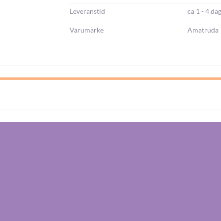
Leveranstid
ca 1 - 4 da
Varumärke
Amatruda