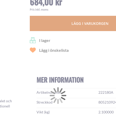
684,00 kr
Pris inkl. moms
LÄGG I VARUKORGEN
I lager
Lägg i önskelista
MER INFORMATION
Mer
Artikelnummer
222180A
information:
alet och
Streckkod
80521092
tionell
Vikt (kg)
2.100000