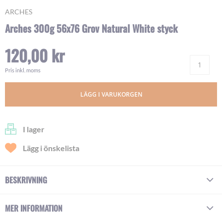
Skip
ARCHES
to
Arches 300g 56x76 Grov Natural White styck
the
beginning
120,00 kr
of
Ant
the
images
Pris inkl. moms
gallery
LÄGG I VARUKORGEN
I lager
Lägg i önskelista
BESKRIVNING
MER INFORMATION