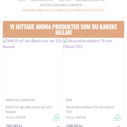
ARCHES AKVARELLPAPPER
ARCHES 300G 56X76 GROV NATURAL WHITE STYCK
VI HITTADE ANDRA PRODUKTER SOM DU KANSKE
GILLAR!
WINSOR & NEWTON
IBW
WN Prof. akv Black box set 12½
Akvarellmoddlare 76 mm (3tum)
koppar
922
Art.no: 538768
Art.no: 440620
785,00 kr
248,00 kr