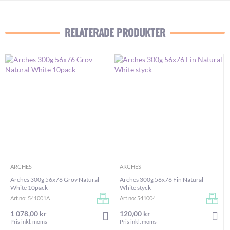
RELATERADE PRODUKTER
ARCHES
ARCHES
Arches 300g 56x76 Grov Natural
Arches 300g 56x76 Fin Natural
White 10pack
White styck
Art.no: 541001A
Art.no: 541004
1 078,00 kr
120,00 kr
LÄGG I VARUKORGEN
LÄG
Pris inkl. moms
Pris inkl. moms