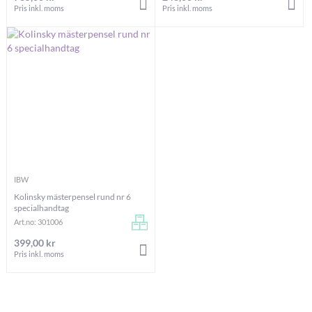
LÄGG I VARUKORGEN
LÄG
Pris inkl. moms
Pris inkl. moms
IBW
Kolinsky mästerpensel rund nr 6
specialhandtag
Art.no: 301006
399,00 kr
LÄGG I VARUKORGEN
Pris inkl. moms