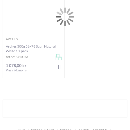
ARCHES
Arches 300g 56x76 Satin Natural
White 10-pack
Art.no: 541007A
1 078,00 kr
LÄGG I VARUKORGEN
Pris inkl. moms
HEM
PAPPER & DUK
PAPPER
AKVARELLPAPPER