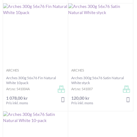
ARCHES
ARCHES
Arches 300g 56x76 Fin Natural
Arches 300g 56x76 Satin Natural
White 10pack
White styck
Art.no: 541004A
Art.no: 541007
1 078,00 kr
120,00 kr
LÄGG I VARUKORGEN
LÄG
Pris inkl. moms
Pris inkl. moms