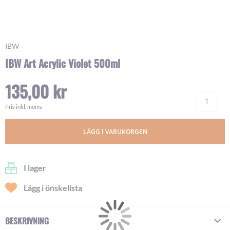
Skip
IBW
to
IBW Art Acrylic Violet 500ml
the
beginning
135,00 kr
of
Ant
the
images
Pris inkl. moms
gallery
LÄGG I VARUKORGEN
I lager
Lägg i önskelista
BESKRIVNING