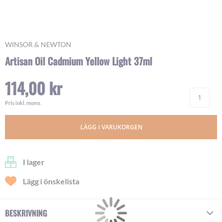
Skip
WINSOR & NEWTON
to
Artisan Oil Cadmium Yellow Light 37ml
the
beginning
114,00 kr
of
Ant
the
images
Pris inkl. moms
gallery
LÄGG I VARUKORGEN
I lager
Lägg i önskelista
BESKRIVNING