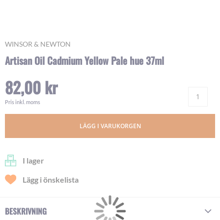
Skip
WINSOR & NEWTON
to
Artisan Oil Cadmium Yellow Pale hue 37ml
the
beginning
82,00 kr
of
Ant
the
images
Pris inkl. moms
gallery
LÄGG I VARUKORGEN
I lager
Lägg i önskelista
BESKRIVNING