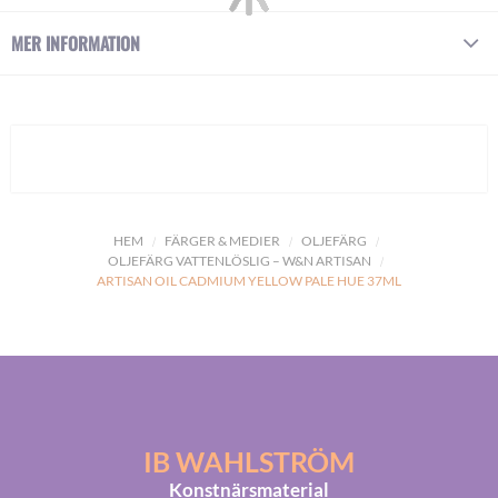
MER INFORMATION
HEM
FÄRGER & MEDIER
OLJEFÄRG
OLJEFÄRG VATTENLÖSLIG – W&N ARTISAN
ARTISAN OIL CADMIUM YELLOW PALE HUE 37ML
IB WAHLSTRÖM
Konstnärsmaterial