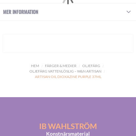
MER INFORMATION
HEM
FÄRGER & MEDIER
OLJEFÄRG
OLJEFÄRG VATTENLÖSLIG – W&N ARTISAN
ARTISAN OIL DIOXAZINE PURPLE 37ML
IB WAHLSTRÖM
Konstnärsmaterial