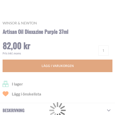
Skip
WINSOR & NEWTON
to
Artisan Oil Dioxazine Purple 37ml
the
beginning
82,00 kr
of
Ant
the
images
Pris inkl. moms
gallery
LÄGG I VARUKORGEN
I lager
Lägg i önskelista
BESKRIVNING