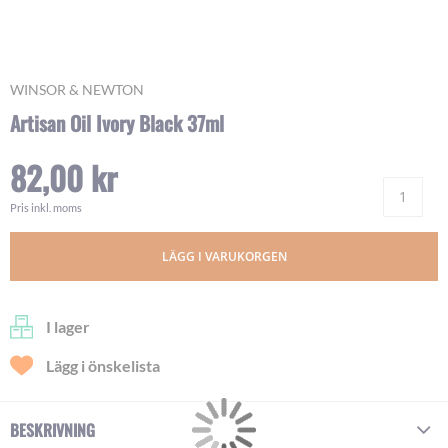
Skip
WINSOR & NEWTON
to
Artisan Oil Ivory Black 37ml
the
beginning
82,00 kr
of
Ant
the
images
Pris inkl. moms
gallery
LÄGG I VARUKORGEN
I lager
Lägg i önskelista
BESKRIVNING