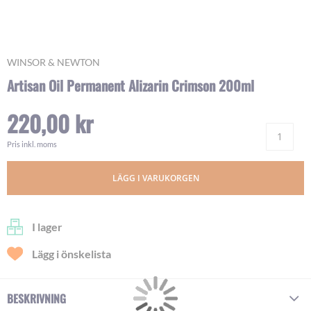
Skip
WINSOR & NEWTON
to
Artisan Oil Permanent Alizarin Crimson 200ml
the
beginning
220,00 kr
of
Ant
the
images
Pris inkl. moms
gallery
LÄGG I VARUKORGEN
I lager
Lägg i önskelista
BESKRIVNING