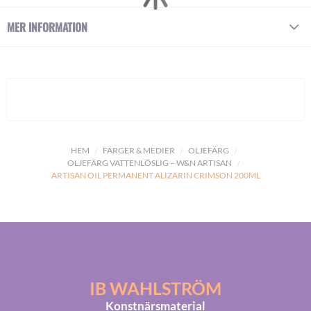
MER INFORMATION
HEM
FÄRGER & MEDIER
OLJEFÄRG
OLJEFÄRG VATTENLÖSLIG – W&N ARTISAN
ARTISAN OIL PERMANENT ALIZARIN CRIMSON 200ML
IB WAHLSTRÖM
Konstnärsmaterial