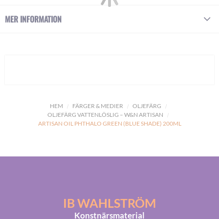
MER INFORMATION
HEM
FÄRGER & MEDIER
OLJEFÄRG
OLJEFÄRG VATTENLÖSLIG – W&N ARTISAN
ARTISAN OIL PHTHALO GREEN (BLUE SHADE) 200ML
IB WAHLSTRÖM
Konstnärsmaterial