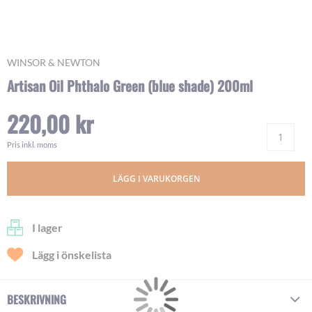
Skip
WINSOR & NEWTON
to
Artisan Oil Phthalo Green (blue shade) 200ml
the
beginning
220,00 kr
of
Ant
the
images
Pris inkl. moms
gallery
LÄGG I VARUKORGEN
I lager
Lägg i önskelista
BESKRIVNING