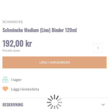
Skip
SCHMINCKE
to
Schmincke Medium (Lino) Binder 120ml
the
beginning
192,00 kr
of
Ant
the
images
Pris inkl. moms
gallery
LÄGG I VARUKORGEN
I lager
Lägg i önskelista
BESKRIVNING