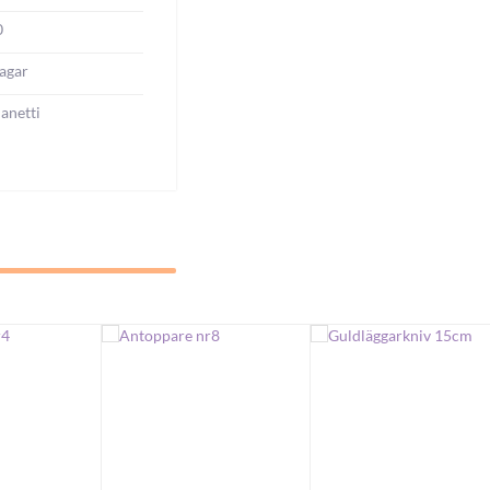
0
dagar
anetti