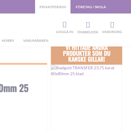
PRIVATPERSON
FÖRETAG / SKOLA
LOGGA IN
VARUKORG
ÖNSKELISTA
HOBBY
VARUMÄRKEN
VI HITTADE ANDRA
PRODUKTER SOM DU
KANSKE GILLAR!
80mm 25
.