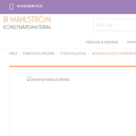
Skip
KUNDSERVICE
to
Content
Sök
FÄRGER & MEDIER
PAPP
HEM
FÄRGER & MEDIER
FÖRGYLLNING
BLADGULD 23,75 KARAT 
Skip
to
the
end
of
the
images
gallery