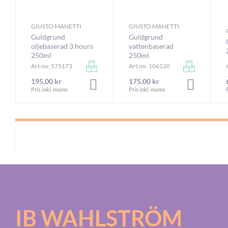
GIUSTO MANETTI
GIUSTO MANETTI
Guldgrund
Guldgrund
oljebaserad 3 hours
vattenbaserad
250ml
250ml
Art.no: 575173
Art.no: 106120
195,00 kr
175,00 kr
LÄGG I VARUKORGEN
LÄGG I V
Pris inkl. moms
Pris inkl. moms
IB WAHLSTRÖM