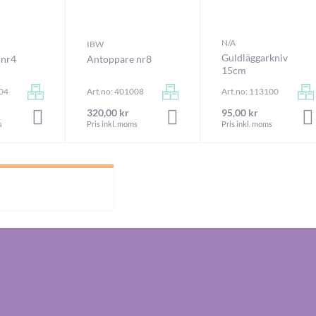
N/A
IBW
Guldläggarkniv
 nr4
Antoppare nr8
15cm
004
Art.no: 401008
Art.no: 113100
320,00 kr
95,00 kr
LÄGG I VARUKORGEN
LÄGG I VARUKORGEN
s
Pris inkl. moms
Pris inkl. moms