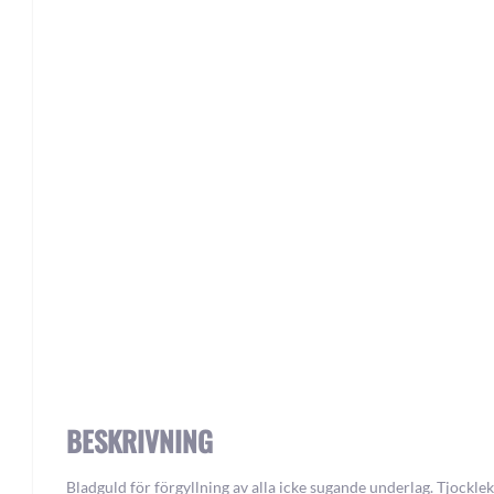
Skip
to
the
beginning
of
the
images
gallery
BESKRIVNING
Bladguld för förgyllning av alla icke sugande underlag. Tjocklek