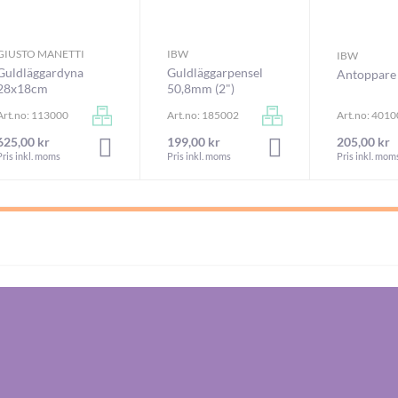
GIUSTO MANETTI
IBW
IBW
Guldläggardyna
Guldläggarpensel
Antoppare
28x18cm
50,8mm (2")
Art.no: 113000
Art.no: 185002
Art.no: 401
625,00 kr
199,00 kr
205,00 kr
ARUKORGEN
LÄGG I VARUKORGEN
LÄGG I VARUKORGEN
Pris inkl. moms
Pris inkl. moms
Pris inkl. mom