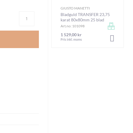
GIUSTO MANETTI
Antal
Bladguld TRANSFER 23,75
karat 80x80mm 25 blad
Art.no: 101098
1 529,00 kr
LÄGG I V
Pris inkl. moms