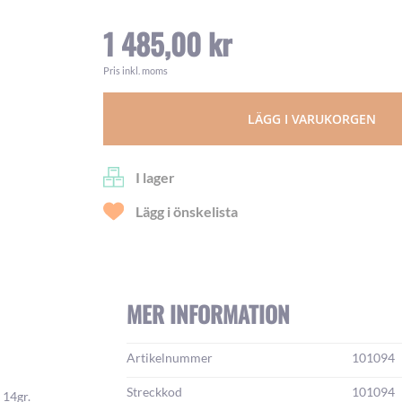
1 485,00 kr
Pris inkl. moms
LÄGG I VARUKORGEN
I lager
Lägg i önskelista
MER INFORMATION
Mer
Artikelnummer
101094
information:
Streckkod
101094
 14gr.